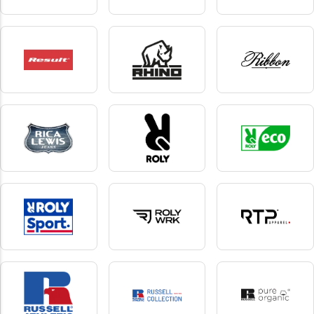
Regatta
Regatta Tactical
Replay Underwear &
Socks
130 produkter
1 produkter
7 produkter
Result
Rhino
Ribbon
282 produkter
9 produkter
8 produkter
Rica Lewis
Roly
Roly Eco
9 produkter
132 produkter
6 produkter
Roly Sport
Roly WRK
RTP Apparel
103 produkter
95 produkter
5 produkter