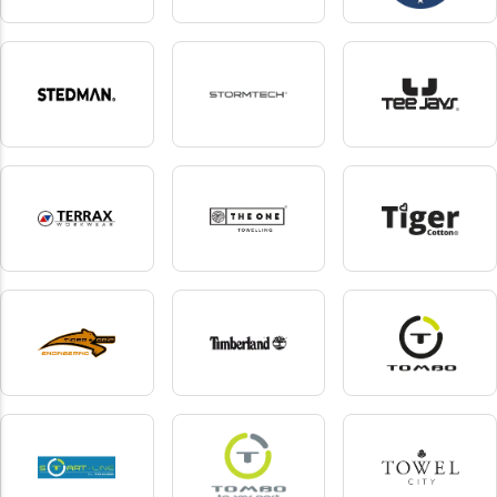
Stanley Stella
Stanley Workwear
Starworld
119 produkter
5 produkter
20 produkter
Stedman
Stormtech
Tee Jays
86 produkter
5 produkter
130 produkter
Terrax Workwear
The One Towelling
Tiger Cotton
10 produkter
27 produkter
12 produkter
Tiger grip
Timberland
Tombo
6 produkter
3 produkter
30 produkter