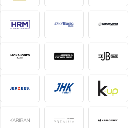
Halink
Henbury
Herock
7 produkter
48 produkter
75 produkter
HRM
iDeal Basic Brand
Independent
18 produkter
37 produkter
6 produkter
Jack & Jones Blanks
James&Nicholson
JB
10 produkter
166 produkter
1 produkter
Jerzees
JHK
K-up
7 produkter
77 produkter
181 produkter