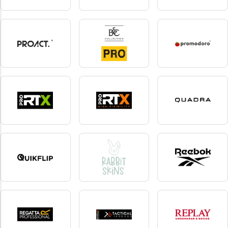
Poli-tape
Portwest
Premier
17 produkter
44 produkter
122 produkter
ProAct
PRO B&C
Promodoro
221 produkter
8 produkter
61 produkter
Pro RTX
Pro RTX High Visibility
Quadra
26 produkter
11 produkter
32 produkter
Quikflip
Rabbit Skins
Reebok
2 produkter
3 produkter
18 produkter