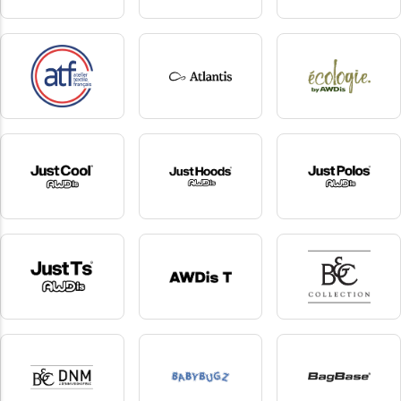
Anvil
Armor-Lux
Asquith & Fox
2 produkter
3 produkter
37 produkter
ATF
Atlantis
AWDis Ecologie
18 produkter
172 produkter
17 produkter
AWDis Just Cool
AWDis Just Hoods
AWDis Just Polos
58 produkter
60 produkter
2 produkter
AWDis Just Ts
AWDis T
B&C Collection
14 produkter
7 produkter
161 produkter