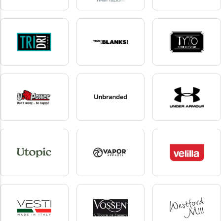
tombo start-line
tombo teamsport
Towel City
1 produkter
1 produkter
15 produkter
TriDri
True Blanks by H&M
Tyto
Group
105 produkter
4 produkter
1 produkter
U-Power
Unbranded
Under Armour
29 produkter
185 produkter
3 produkter
Utopic
Vapor Apparel
Velilla
6 produkter
2 produkter
113 produkter