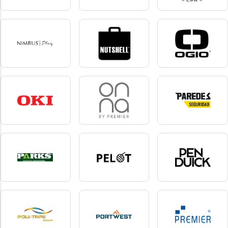
New Morning Studios
Next Level Apparel
Nimbus
20 produkter
4 produkter
10 produkter
Nimbus Play
Nutshell
Ogio
16 produkter
31 produkter
10 produkter
Oki
Onna By Premier
Paredes Seguridad
1 produkter
8 produkter
9 produkter
Parks
Pelot
Pen Duick
1 produkter
7 produkter
135 produkter