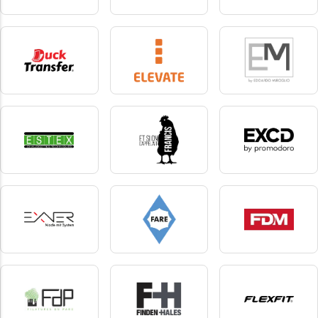
Dennys london
Dickies
Dickies Medical
2 produkter
10 produkter
6 produkter
DuckTransfer
Elevate
Emiroglio
1 produkter
34 produkter
1 produkter
Estex
Et si on l'appelait
EXCD by Promodoro
Francis
5 produkter
5 produkter
3 produkter
Exner
Fare
fdm
10 produkter
5 produkter
1 produkter