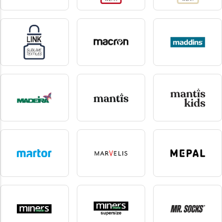
Lee
Link kids wear
Link Kitchenwear
1 produkter
7 produkter
33 produkter
Link sublime textiles
Macron
Maddins
14 produkter
2 produkter
1 produkter
madeira
mantis
Mantis Kids
13 produkter
38 produkter
5 produkter
Martor
Marvelis
Mepal
7 produkter
10 produkter
2 produkter