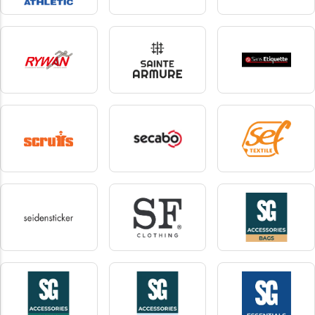
Russell Athletic
Russell Collection
Russell Pure Organic
102 produkter
3 produkter
10 produkter
Rywan
Sainte Armure
Sans etiquette
3 produkter
9 produkter
5 produkter
Scruffs
Secabo
sef
25 produkter
5 produkter
1 produkter
seidensticker
SF Clothing
SG Accessories - Bags
1 produkter
73 produkter
26 produkter