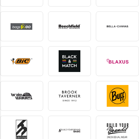
B&C Denim
Babybugz
Bagbase
2 produkter
26 produkter
103 produkter
Bags2Go
Beechfield
Bella + Canvas
8 produkter
202 produkter
28 produkter
BIC
Black&Match
Blaxus
2 produkter
18 produkter
2 produkter
Brain Waves
Brook Taverner
Buff
1 produkter
12 produkter
4 produkter