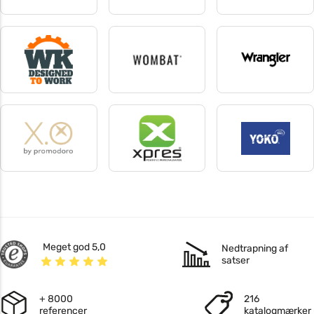
Vesti
Vossen
Westford Mill
19 produkter
10 produkter
113 produkter
WK Designed To Work
Wombat
Wrangler
115 produkter
11 produkter
1 produkter
Xo by Promodoro
xpres
Yoko
17 produkter
4 produkter
67 produkter
Meget god 5,0
Nedtrapning af
satser
+ 8000
216
referencer
katalogmærker