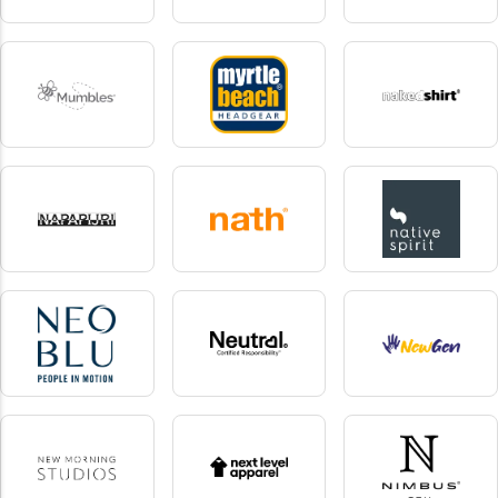
Miners Mate
Miners Mate Supersize
Mr Socks
16 produkter
12 produkter
1 produkter
Mumbles
Myrtle Beach
Nakedshirt
5 produkter
43 produkter
1 produkter
Napapijri
Nath
Native Spirit
1 produkter
7 produkter
145 produkter
NEOBLU
Neutral
NewGen
58 produkter
98 produkter
13 produkter