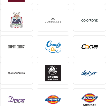
CG Workwear
Chemica
Cherokee
24 produkter
2 produkter
5 produkter
christmas shop
Clubclass
Colortone
1 produkter
8 produkter
5 produkter
Comfort colors
comfy co
Cona Sports
2 produkter
1 produkter
7 produkter
Craghoppers
crocs
Daiber
19 produkter
2 produkter
47 produkter