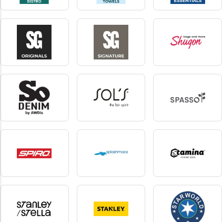
SG Accessories - Bistro
SG Accessories -
SG Essentials
Towels
27 produkter
3 produkter
22 produkter
SG Originals
SG Signature
shugon
17 produkter
13 produkter
21 produkter
So denim
Sol's
Spasso
4 produkter
366 produkter
7 produkter
Spiro
splashmacs
Stamina
40 produkter
1 produkter
921 produkter