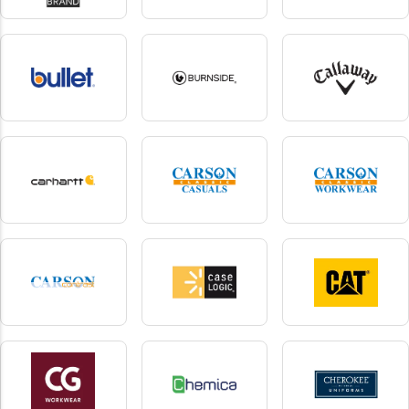
Build Your Brand
Build Your Brand Basic
Build your Brandit
206 produkter
15 produkter
10 produkter
Bullet
Burnside
Callaway
6 produkter
12 produkter
1 produkter
carhartt
Carson classic casuals
Carson classic
workwear
12 produkter
2 produkter
6 produkter
Carson contrast
Case Logic
Caterpillar
5 produkter
1 produkter
2 produkter