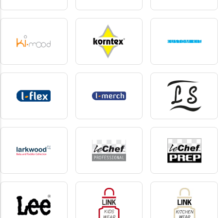
Kariban
Kariban Premium
karlowsky
420 produkter
54 produkter
75 produkter
Kimood
Korntex
kustom kit
258 produkter
56 produkter
37 produkter
L-Flex
L-merch
Label Serie
2 produkter
116 produkter
3 produkter
Larkwood
Le chef
Le chef prep
32 produkter
6 produkter
6 produkter