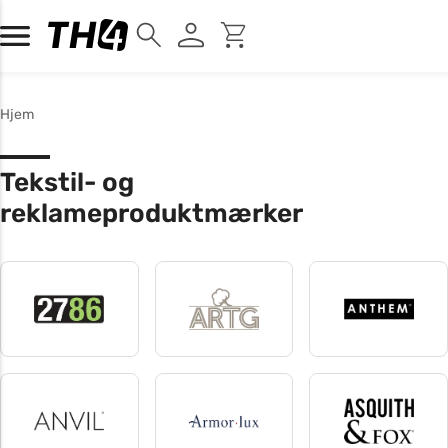
Hjem
Tekstil- og
reklameproduktmærker
2786
A&R
Anthem
4 produkter
7 produkter
11 produkter