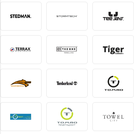
Stanley Stella
Stanley Workwear
Starworld
119 produkte
5 produkte
20 produkte
Stedman
Stormtech
Tee Jays
86 produkte
5 produkte
130 produkte
Terrax Workwear
The One Towelling
Tiger Cotton
10 produkte
27 produkte
12 produkte
Tiger grip
Timberland
Tombo
6 produkte
3 produkte
30 produkte