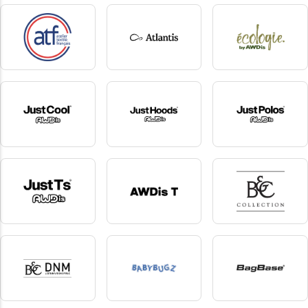
Anvil
Armor-Lux
Asquith & Fox
2 produkte
3 produkte
37 produkte
ATF
Atlantis
AWDis Ecologie
18 produkte
172 produkte
17 produkte
AWDis Just Cool
AWDis Just Hoods
AWDis Just Polos
58 produkte
60 produkte
2 produkte
AWDis Just Ts
AWDis T
B&C Collection
14 produkte
7 produkte
161 produkte