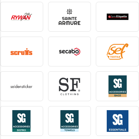
Russell Athletic
Russell Collection
Russell Pure Organic
102 produkte
3 produkte
10 produkte
Rywan
Sainte Armure
Sans etiquette
3 produkte
9 produkte
5 produkte
Scruffs
Secabo
sef
25 produkte
5 produkte
1 produkte
seidensticker
SF Clothing
SG Accessories - Bags
1 produkte
73 produkte
26 produkte