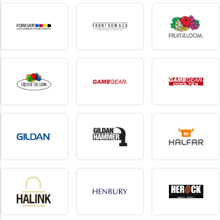
Filatures du Parc
Finden+Hales
Flexfit
1 produkte
21 produkte
205 produkte
forever
Front Row
fruit of the loom
2 produkte
20 produkte
90 produkte
Fruit of the Loom
gamegear
Gamegear Cooltex
Vintage
1 produkte
4 produkte
2 produkte
Gildan
Gildan Hammer
Halfar
44 produkte
5 produkte
31 produkte