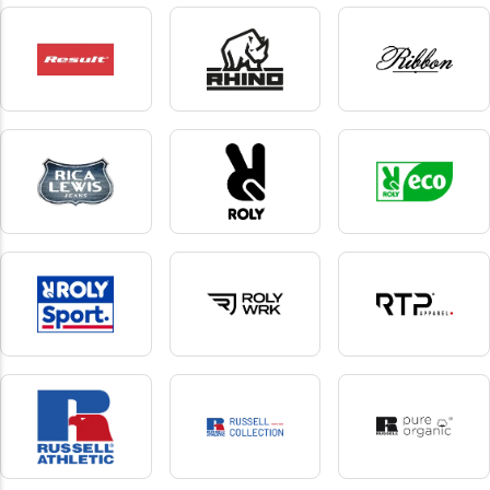
Regatta
Regatta Tactical
Replay Underwear &
Socks
130 produkte
1 produkte
7 produkte
Result
Rhino
Ribbon
281 produkte
9 produkte
8 produkte
Rica Lewis
Roly
Roly Eco
9 produkte
132 produkte
6 produkte
Roly Sport
Roly WRK
RTP Apparel
103 produkte
95 produkte
5 produkte