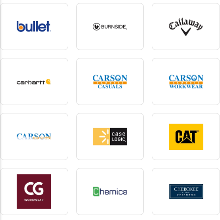
Build Your Brand
Build Your Brand Basic
Build your Brandit
206 produkte
15 produkte
10 produkte
Bullet
Burnside
Callaway
6 produkte
12 produkte
1 produkte
carhartt
Carson classic casuals
Carson classic
workwear
11 produkte
2 produkte
6 produkte
Carson contrast
Case Logic
Caterpillar
5 produkte
1 produkte
2 produkte