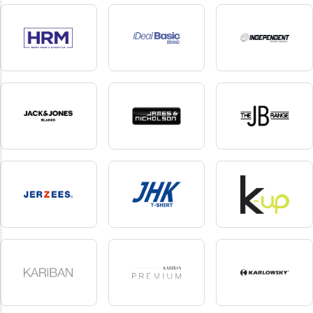
Halink
Henbury
Herock
7 produkte
48 produkte
75 produkte
HRM
iDeal Basic Brand
Independent
18 produkte
37 produkte
6 produkte
Jack & Jones Blanks
James&Nicholson
JB
10 produkte
166 produkte
1 produkte
Jerzees
JHK
K-up
7 produkte
77 produkte
182 produkte