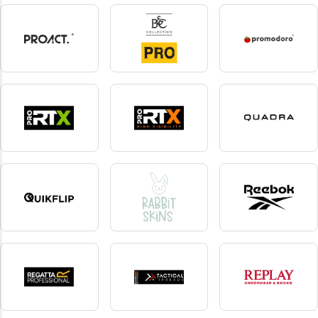
Poli-tape
Portwest
Premier
18 produkte
45 produkte
121 produkte
ProAct
PRO B&C
Promodoro
220 produkte
8 produkte
61 produkte
Pro RTX
Pro RTX High Visibility
Quadra
26 produkte
11 produkte
33 produkte
Quikflip
Rabbit Skins
Reebok
2 produkte
3 produkte
18 produkte