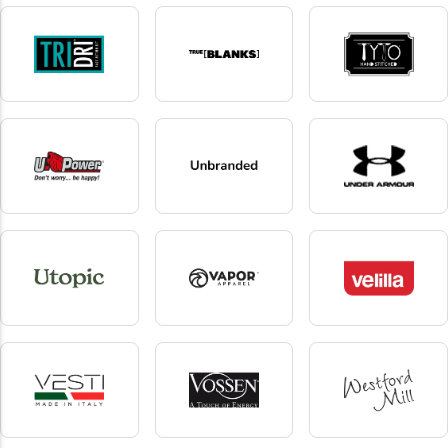
tombo start-line
tombo teamsport
Towel City
1 produkte
1 produkte
15 produkte
TriDri
True Blanks by H&M
Tyto
Group
105 produkte
4 produkte
1 produkte
U-Power
Unbranded
Under Armour
29 produkte
185 produkte
3 produkte
Utopic
Vapor Apparel
Velilla
6 produkte
2 produkte
113 produkte