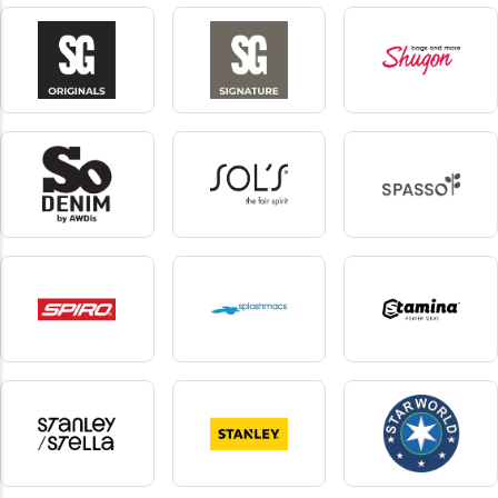
SG Accessories - Bistro
SG Accessories -
SG Essentials
Towels
27 produkte
3 produkte
22 produkte
SG Originals
SG Signature
shugon
17 produkte
13 produkte
21 produkte
So denim
Sol's
Spasso
4 produkte
366 produkte
7 produkte
Spiro
splashmacs
Stamina
40 produkte
1 produkte
921 produkte