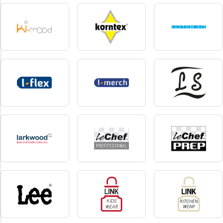
Kariban
Kariban Premium
karlowsky
420 produkte
54 produkte
75 produkte
Kimood
Korntex
kustom kit
260 produkte
56 produkte
37 produkte
L-Flex
L-merch
Label Serie
2 produkte
118 produkte
3 produkte
Larkwood
Le chef
Le chef prep
32 produkte
6 produkte
6 produkte