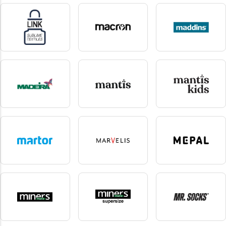
Lee
Link kids wear
Link Kitchenwear
1 produkte
7 produkte
33 produkte
Link sublime textiles
Macron
Maddins
14 produkte
2 produkte
1 produkte
madeira
mantis
Mantis Kids
14 produkte
38 produkte
5 produkte
Martor
Marvelis
Mepal
7 produkte
10 produkte
2 produkte