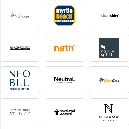
Miners Mate
Miners Mate Supersize
Mr Socks
16 produkte
12 produkte
1 produkte
Mumbles
Myrtle Beach
Nakedshirt
5 produkte
43 produkte
1 produkte
Napapijri
Nath
Native Spirit
1 produkte
7 produkte
145 produkte
NEOBLU
Neutral
NewGen
58 produkte
98 produkte
13 produkte