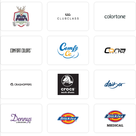
CG Workwear
Chemica
Cherokee
25 produkte
2 produkte
5 produkte
christmas shop
Clubclass
Colortone
1 produkte
8 produkte
5 produkte
Comfort colors
comfy co
Cona Sports
2 produkte
1 produkte
7 produkte
Craghoppers
crocs
Daiber
19 produkte
2 produkte
47 produkte