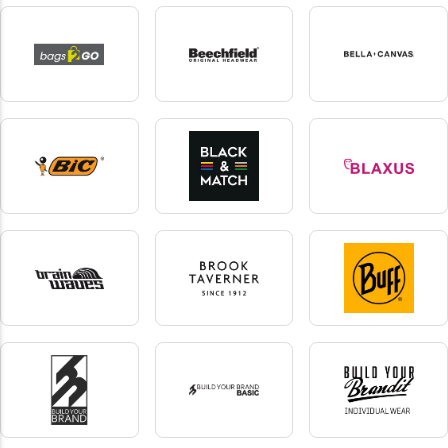
B&C Denim
Babybugz
Bagbase
2 produkte
26 produkte
103 produkte
Bags2Go
Beechfield
Bella + Canvas
8 produkte
202 produkte
28 produkte
BIC
Black&Match
Blaxus
2 produkte
18 produkte
2 produkte
Brain Waves
Brook Taverner
Buff
1 produkte
12 produkte
4 produkte