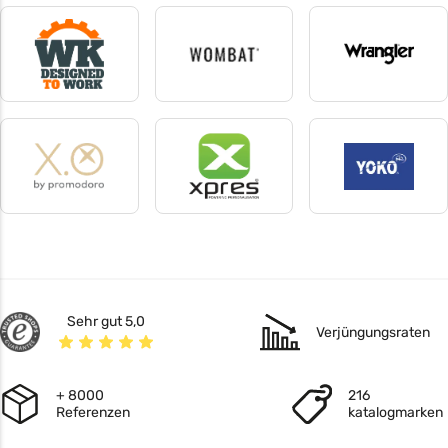
Vesti
Vossen
Westford Mill
19 produkte
10 produkte
113 produkte
WK Designed To Work
Wombat
Wrangler
115 produkte
11 produkte
1 produkte
Xo by Promodoro
xpres
Yoko
17 produkte
4 produkte
67 produkte
Sehr gut 5,0
Verjüngungsraten
+ 8000
216
Referenzen
katalogmarken