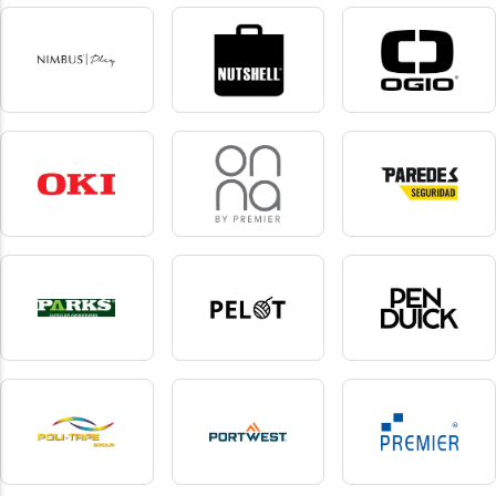
New Morning Studios
Next Level Apparel
Nimbus
20 produkte
4 produkte
10 produkte
Nimbus Play
Nutshell
Ogio
16 produkte
31 produkte
10 produkte
Oki
Onna By Premier
Paredes Seguridad
1 produkte
8 produkte
9 produkte
Parks
Pelot
Pen Duick
1 produkte
7 produkte
135 produkte