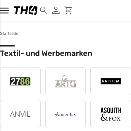
Startseite
Textil- und Werbemarken
2786
A&R
Anthem
4 produkte
7 produkte
11 produkte