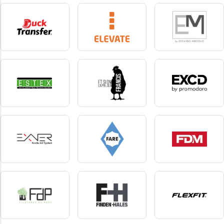
Dennys london
Dickies
Dickies Medical
2 produkte
10 produkte
6 produkte
DuckTransfer
Elevate
Emiroglio
1 produkte
34 produkte
1 produkte
Estex
Et si on l'appelait
EXCD by Promodoro
Francis
5 produkte
5 produkte
3 produkte
Exner
Fare
fdm
10 produkte
5 produkte
1 produkte