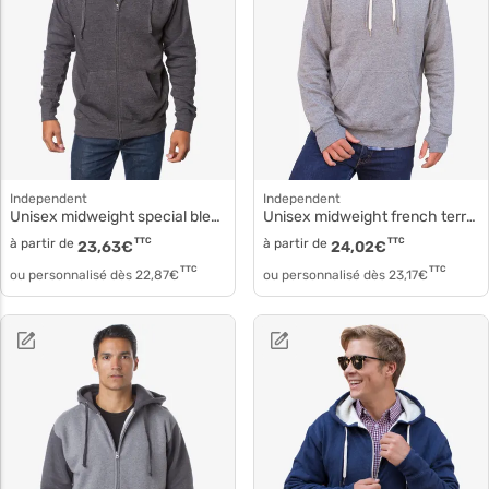
Independent
Independent
Unisex midweight special blend raglan zip hood prm33sbz
Unisex midweight french terry hooded pullover prm90ht
à partir de
TTC
à partir de
TTC
23,63
€
24,02
€
TTC
TTC
ou personnalisé dès
22,87
€
ou personnalisé dès
23,17
€