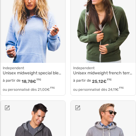
Independent
Independent
Unisex midweight special blend raglan hooded pullover prm33sbp
Unisex midweight french terry zip hood prm90htz
à partir de
TTC
à partir de
TTC
18,78
€
25,12
€
TTC
TTC
ou personnalisé dès
21,00
€
ou personnalisé dès
24,11
€