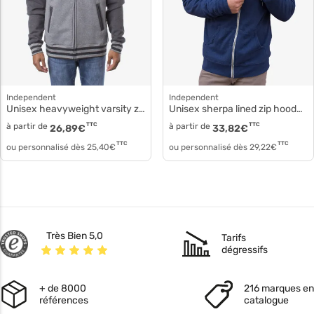
Independent
Independent
Unisex heavyweight varsity zip hood ind45uvz
Unisex sherpa lined zip hooded jacket exp90shz
à partir de
TTC
à partir de
TTC
26,89
€
33,82
€
TTC
TTC
ou personnalisé dès
25,40
€
ou personnalisé dès
29,22
€
Très Bien 5,0
Tarifs
dégressifs
+ de 8000
216 marques en
références
catalogue