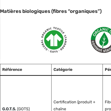
Matières biologiques (fibres “organiques”)
Référence
Catégorie
Pé
Certification (produit +
Fib
G.O.T.S.
(GOTS)
chaîne
pro