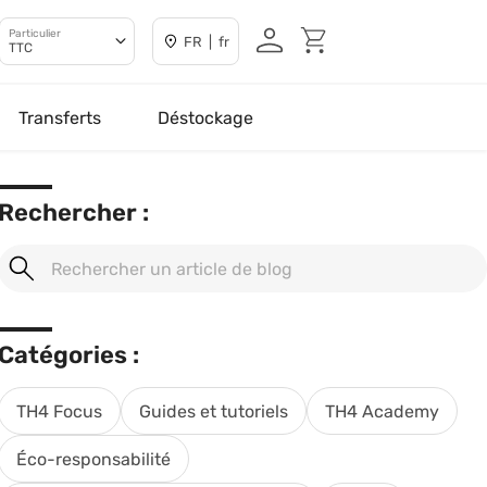
Particulier
FR | fr
TTC
Transferts
Déstockage
Rechercher :
Catégories :
TH4 Focus
Guides et tutoriels
TH4 Academy
Éco-responsabilité