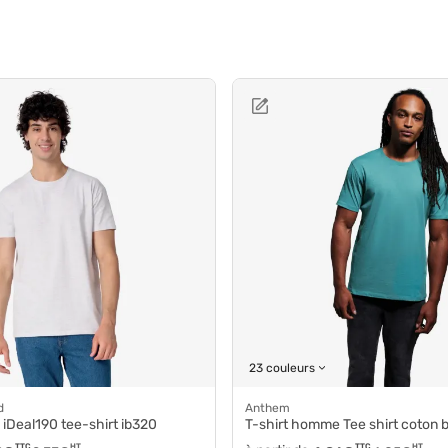
23 couleurs
d
Anthem
 iDeal190 tee-shirt ib320
T-shirt homme Tee shirt coton
TTC
HT
TTC
HT