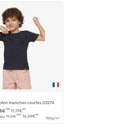
 coton manches courtes 03274
TTC
HT
5
€
11,79
€
HT
TTC
16,34
€
 dès
19,61
€
150g/m²