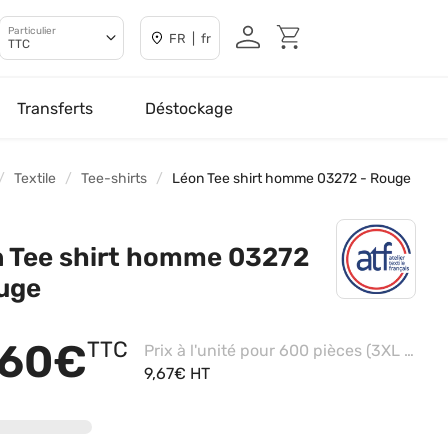
Particulier
FR | fr
TTC
Transferts
Déstockage
Textile
Tee-shirts
Léon Tee shirt homme 03272 - Rouge
 Tee shirt homme 03272
uge
,60€
TTC
Prix à l'unité pour 600 pièces (3XL - Blanc)
9,67€ HT