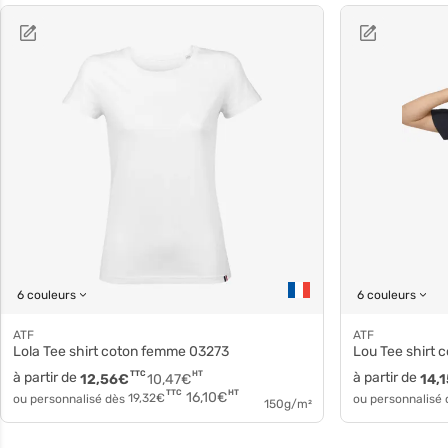
6 couleurs
6 couleurs
ATF
ATF
Lola Tee shirt coton femme 03273
Lou Tee shirt
à partir de
TTC
HT
à partir de
12,56
€
10,47
€
14,1
HT
TTC
16,10
€
ou personnalisé dès
19,32
€
ou personnalisé
150g/m²