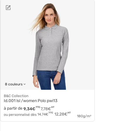
8 couleurs
B&C Collection
Id.001 lsl /women Polo pwi13
à partir de
TTC
HT
9,34
€
7,78
€
HT
TTC
12,28
€
ou personnalisé dès
14,74
€
180g/m²