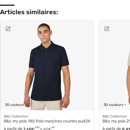
Articles similaires:
30 couleurs
30 couleurs
B&C Collection
B&C Collection
B&c my polo 180 Polo manches courtes pu424
B&c my polo 2
à partir de
TTC
HT
à partir de
7,68
€
6,40
€
8,4