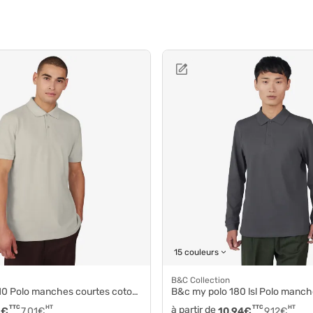
15 couleurs
B&C Collection
10 Polo manches courtes coton pu426
B&c my polo 180 lsl Polo manche
TTC
HT
à partir de
TTC
HT
1
€
7,01
€
10,94
€
9,12
€