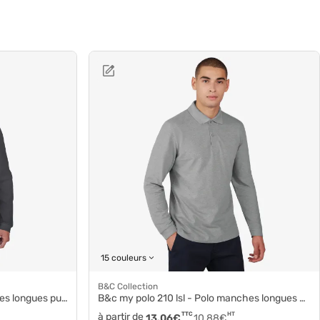
15 couleurs
B&C Collection
s longues pu425
B&c my polo 210 lsl - Polo manches longues coton pu427
à partir de
TTC
HT
13,06
€
10,88
€