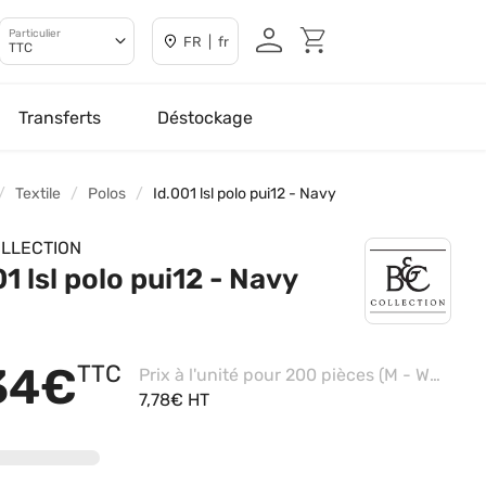
Particulier
FR | fr
TTC
Transferts
Déstockage
Textile
Polos
Id.001 lsl polo pui12 - Navy
LLECTION
01 lsl polo pui12 - Navy
34€
TTC
Prix à l'unité pour 200 pièces (M - White)
7,78€ HT