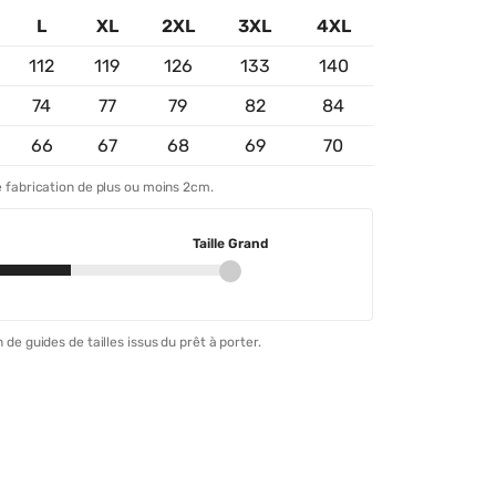
L
XL
2XL
3XL
4XL
112
119
126
133
140
74
77
79
82
84
66
67
68
69
70
 fabrication de plus ou moins 2cm.
Taille Grand
 de guides de tailles issus du prêt à porter.