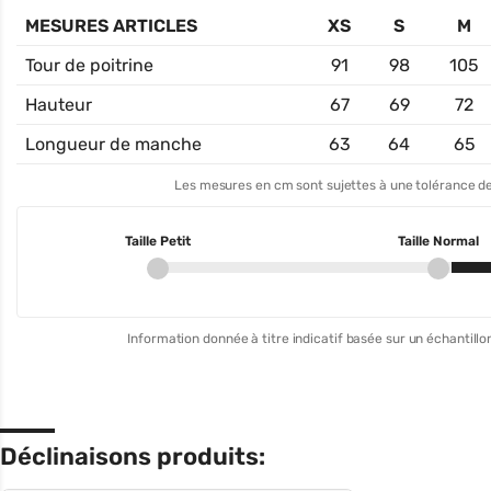
MESURES ARTICLES
XS
S
M
Tour de poitrine
91
98
105
Hauteur
67
69
72
Longueur de manche
63
64
65
Les mesures en cm sont sujettes à une tolérance de
Taille Petit
Taille Normal
Information donnée à titre indicatif basée sur un échantillon
Déclinaisons produits: