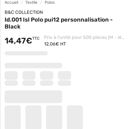
Accueil
Textile
Polos
B&C COLLECTION
Id.001 lsl Polo pui12 personnalisation -
Black
Prix à l'unité pour 500 pièces (M - White, Impression coeur)
14,47€
TTC
12,06€ HT