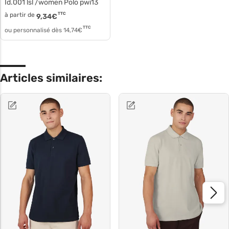
Id.001 lsl /women Polo pwi13
à partir de
TTC
9,34
€
TTC
ou personnalisé dès
14,74
€
Articles similaires: