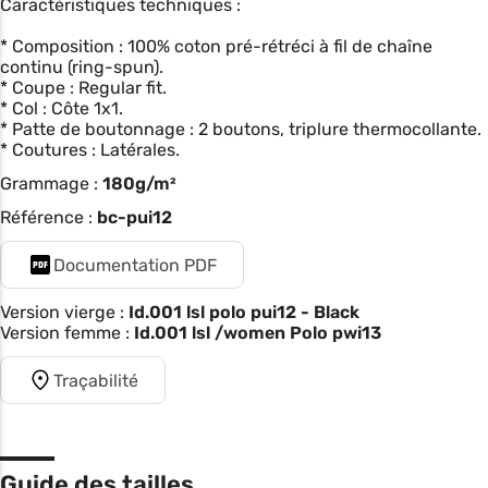
Caractéristiques techniques :
* Composition : 100% coton pré-rétréci à fil de chaîne
continu (ring-spun).
* Coupe : Regular fit.
* Col : Côte 1x1.
* Patte de boutonnage : 2 boutons, triplure thermocollante.
* Coutures : Latérales.
Grammage :
180g/m²
Référence :
bc-pui12
Documentation PDF
Version vierge :
Id.001 lsl polo pui12 - Black
Version femme :
Id.001 lsl /women Polo pwi13
Traçabilité
Guide des tailles