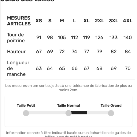
MESURES
XS
S
M
L
XL
2XL
3XL
4XL
ARTICLES
Tour de
91
98
105
112
119
126
133
140
poitrine
Hauteur
67
69
72
74
77
79
82
84
Longueur
de
63
64
65
66
67
68
69
70
manche
Les mesures en cm sont sujettes à une tolérance de fabrication de plus ou
moins 2cm.
Taille Petit
Taille Normal
Taille Grand
Information donnée à titre indicatif basée sur un échantillon de guides de