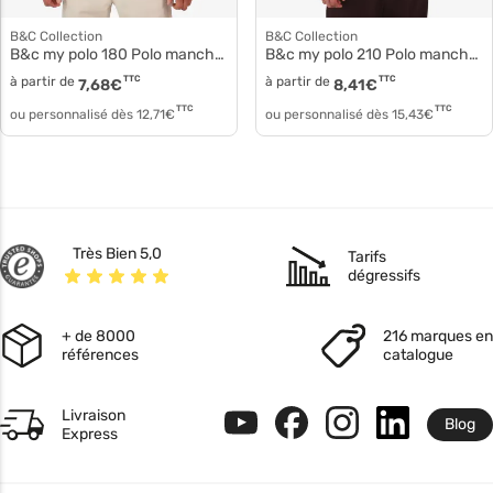
B&C Collection
B&C Collection
B&c my polo 180 Polo manches courtes pu424
B&c my polo 210 Polo manches courtes coton pu426
à partir de
TTC
à partir de
TTC
7,68
€
8,41
€
TTC
TTC
ou personnalisé dès
12,71
€
ou personnalisé dès
15,43
€
Très Bien 5,0
Tarifs
dégressifs
+ de 8000
216 marques en
références
catalogue
Livraison
Blog
Express