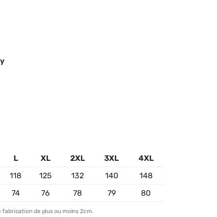
ry
L
XL
2XL
3XL
4XL
118
125
132
140
148
74
76
78
79
80
 fabrication de plus ou moins 2cm.