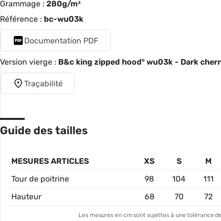
Grammage :
280g/m²
Référence :
bc-wu03k
Documentation PDF
Version vierge :
B&c king zipped hood° wu03k - Dark cher
Traçabilité
Guide des tailles
MESURES ARTICLES
XS
S
M
Tour de poitrine
98
104
111
Hauteur
68
70
72
Les mesures en cm sont sujettes à une tolérance de