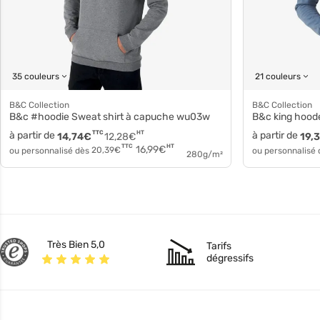
35 couleurs
21 couleurs
B&C Collection
B&C Collection
B&c #hoodie Sweat shirt à capuche wu03w
B&c king ho
à partir de
TTC
HT
à partir de
14,74
€
12,28
€
19,
HT
TTC
16,99
€
ou personnalisé dès
20,39
€
ou personnalisé
280g/m²
Très Bien 5,0
Tarifs
dégressifs