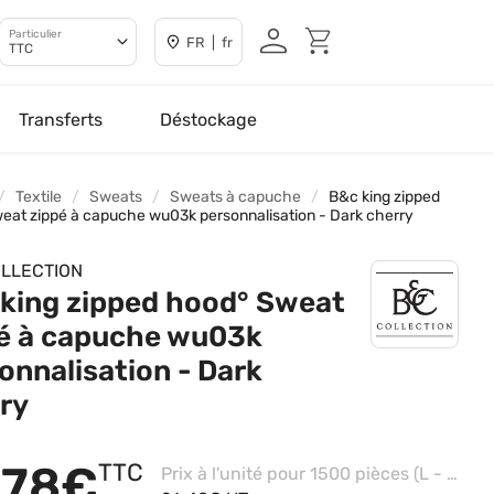
Particulier
FR | fr
TTC
Transferts
Déstockage
Textile
Sweats
Sweats à capuche
B&c king zipped
eat zippé à capuche wu03k personnalisation - Dark cherry
LLECTION
king zipped hood° Sweat
é à capuche wu03k
onnalisation - Dark
ry
,78€
TTC
Prix à l'unité pour 1500 pièces (L - Black Pure, Impression coeur)