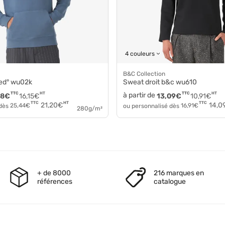
4 couleurs
B&C Collection
oded° wu02k
Sweat droit b&c wu610
TTC
HT
à partir de
TTC
HT
38
€
16,15
€
13,09
€
10,91
€
HT
TTC
TTC
21,20
€
14,0
 dès
25,44
€
ou personnalisé dès
16,91
€
280g/m²
+ de 8000
216 marques en
références
catalogue