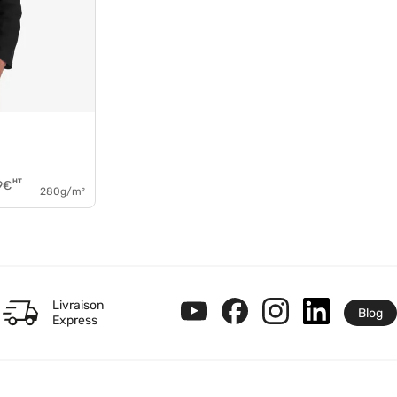
HT
9
€
280g/m²
Livraison
Blog
Express