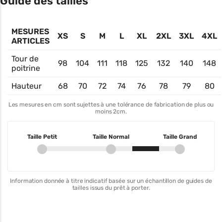
Guide des tailles
MESURES
XS
S
M
L
XL
2XL
3XL
4XL
ARTICLES
Tour de
98
104
111
118
125
132
140
148
poitrine
Hauteur
68
70
72
74
76
78
79
80
Les mesures en cm sont sujettes à une tolérance de fabrication de plus ou
moins 2cm.
Taille Petit
Taille Normal
Taille Grand
Information donnée à titre indicatif basée sur un échantillon de guides de
tailles issus du prêt à porter.