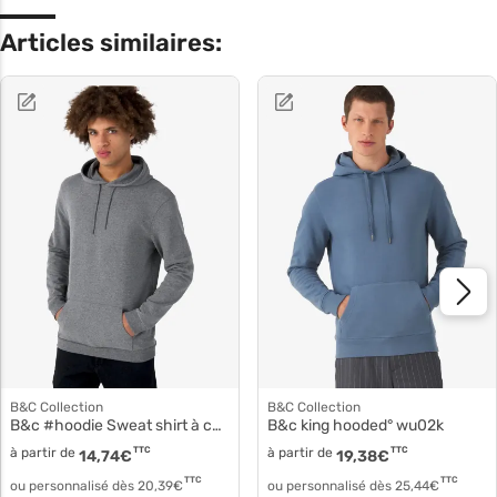
Articles similaires:
B&C Collection
B&C Collection
B&c #hoodie Sweat shirt à capuche wu03w
B&c king hooded° wu02k
à partir de
TTC
à partir de
TTC
14,74
€
19,38
€
TTC
TTC
ou personnalisé dès
20,39
€
ou personnalisé dès
25,44
€