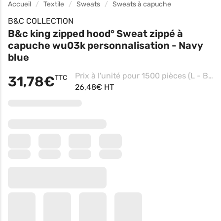
Accueil
Textile
Sweats
Sweats à capuche
B&C COLLECTION
B&c king zipped hood° Sweat zippé à
capuche wu03k personnalisation - Navy
blue
Prix à l'unité pour 1500 pièces (L - Black Pure, Impression coeur)
31,78€
TTC
26,48€ HT