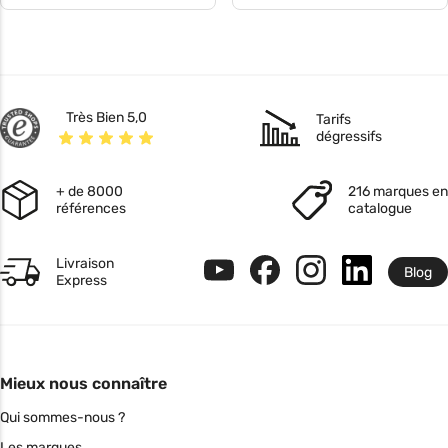
Très Bien 5,0
Tarifs
dégressifs
+ de 8000
216 marques en
références
catalogue
Livraison
Blog
Express
Mieux nous connaître
Qui sommes-nous ?
Les marques