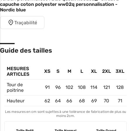
capuche coton polyester ww02q personnalisation -
Nordic blue
Traçabilité
Guide des tailles
MESURES
XS
S
M
L
XL
2XL
3XL
ARTICLES
Tour de
91
96
102
108
114
121
128
poitrine
Hauteur
62
64
66
68
69
70
71
Les mesures en cm sont sujettes à une tolérance de fabrication de plus ou
moins 2cm.
Taille Petit
Taille Normal
Taille Grand