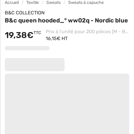
Accueil
Textile
Sweats
Sweats à capuche
B&C COLLECTION
B&c queen hooded_° ww02q - Nordic blue
Prix à l'unité pour 200 pièces (M - Black Pure)
19,38€
TTC
16,15€ HT