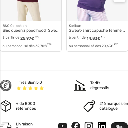
B&C Collection
Kariban
B&c queen zipped hood° Sweat à capuche ww03q
Sweat-shirt capuche femme ka-k473
à partir de
TTC
à partir de
TTC
25,97
€
14,83
€
TTC
TTC
ou personnalisé dès
32,70
€
ou personnalisé dès
20,63
€
Très Bien 5,0
Tarifs
dégressifs
+ de 8000
216 marques en
références
catalogue
Livraison
Blog