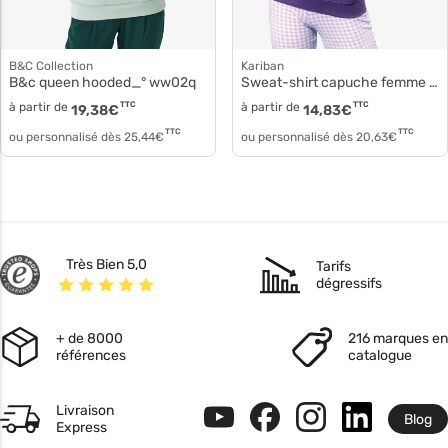
B&C Collection
Kariban
B&c queen hooded_° ww02q
Sweat-shirt capuche femme ka-k473
à partir de
TTC
à partir de
TTC
19,38
€
14,83
€
TTC
TTC
ou personnalisé dès
25,44
€
ou personnalisé dès
20,63
€
Très Bien 5,0
Tarifs
dégressifs
+ de 8000
216 marques en
références
catalogue
Livraison
Blog
Express