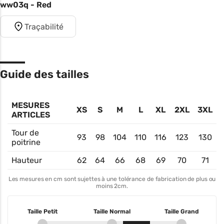
ww03q - Red
Traçabilité
Guide des tailles
MESURES
XS
S
M
L
XL
2XL
3XL
ARTICLES
Tour de
93
98
104
110
116
123
130
poitrine
Hauteur
62
64
66
68
69
70
71
Les mesures en cm sont sujettes à une tolérance de fabrication de plus ou
moins 2cm.
Taille Petit
Taille Normal
Taille Grand