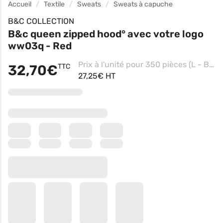
Accueil
Textile
Sweats
Sweats à capuche
B&C COLLECTION
B&c queen zipped hood° avec votre logo
ww03q - Red
Prix à l'unité pour 350 pièces (L - Black Pure, Impression coeur)
32,70€
TTC
27,25€ HT