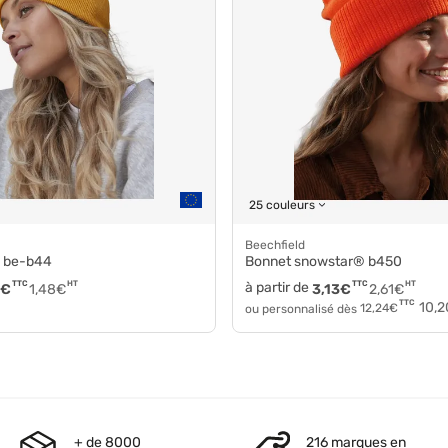
25 couleurs
Beechfield
al be-b44
Bonnet snowstar® b450
TTC
HT
à partir de
TTC
HT
€
1,48
€
3,13
€
2,61
€
TTC
10,2
ou personnalisé dès
12,24
€
+ de 8000
216 marques en