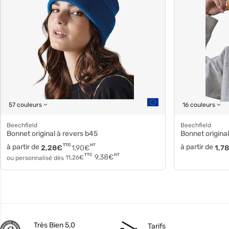
57 couleurs
16 couleurs
Beechfield
Beechfield
Bonnet original à revers b45
Bonnet origin
à partir de
TTC
HT
à partir de
2,28
€
1,90
€
1,78
HT
TTC
9,38
€
ou personnalisé dès
11,26
€
Très Bien 5,0
Tarifs