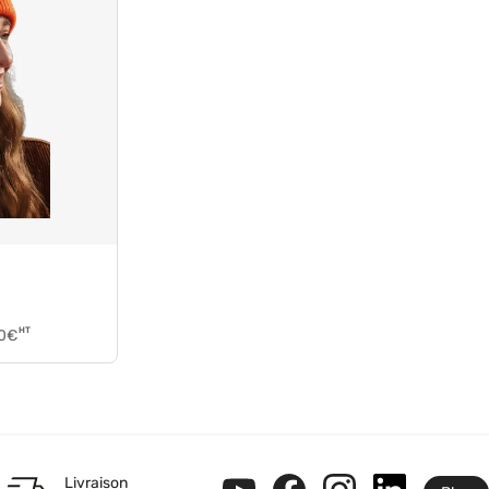
HT
0
€
Livraison