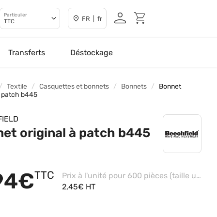
Particulier
FR | fr
TTC
Transferts
Déstockage
Textile
Casquettes et bonnets
Bonnets
Bonnet
 à patch b445
IELD
et original à patch b445
94€
TTC
Prix à l'unité pour 600 pièces (taille unique - Black)
2,45€ HT