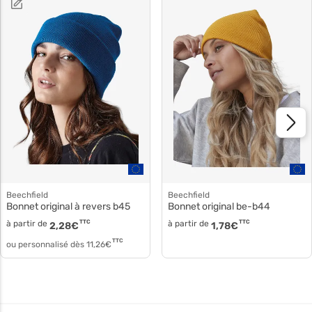
Beechfield
Beechfield
Bonnet original à revers b45
Bonnet original be-b44
à partir de
TTC
à partir de
TTC
2,28
€
1,78
€
TTC
ou personnalisé dès
11,26
€