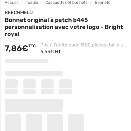
Accueil
Textile
Casquettes et bonnets
Bonnets
BEECHFIELD
Bonnet original à patch b445
personnalisation avec votre logo - Bright
royal
Prix à l'unité pour 1500 pièces (taille unique - Black, Impression 80mm x 35mm)
7,86€
TTC
6,55€ HT