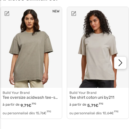
NEW
Build Your Brand
Build Your Brand
Tee oversize acidwash tee-shirt femme by270
Tee shirt coton uni by211
à partir de
TTC
à partir de
TTC
9,71
€
5,71
€
TTC
TTC
ou personnalisé dès
15,76
€
ou personnalisé dès
10,64
€