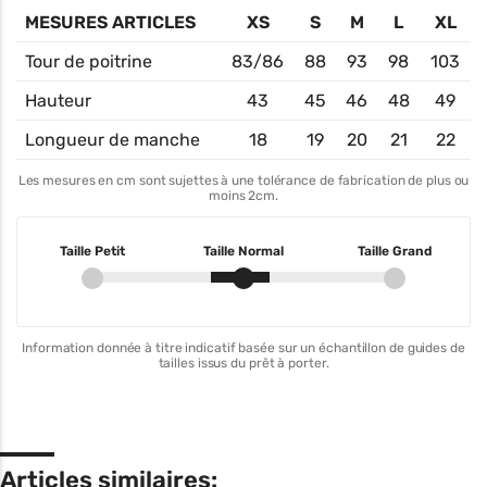
MESURES ARTICLES
XS
S
M
L
XL
Tour de poitrine
83/86
88
93
98
103
Hauteur
43
45
46
48
49
Longueur de manche
18
19
20
21
22
Les mesures en cm sont sujettes à une tolérance de fabrication de plus ou
moins 2cm.
Taille Petit
Taille Normal
Taille Grand
Information donnée à titre indicatif basée sur un échantillon de guides de
tailles issus du prêt à porter.
Articles similaires: