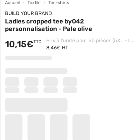
Accueil
Textile
Tee-shirts
BUILD YOUR BRAND
Ladies cropped tee by042
personnalisation - Pale olive
Prix à l'unité pour 50 pièces (5XL - Light Navy, Impression coeur)
10,15€
TTC
8,46€ HT