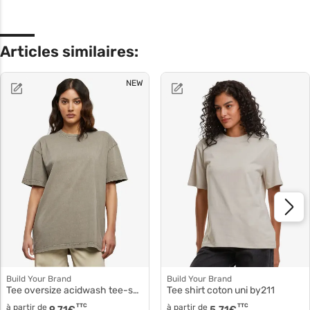
Articles similaires:
NEW
Build Your Brand
Build Your Brand
Tee oversize acidwash tee-shirt femme by270
Tee shirt coton uni by211
à partir de
TTC
à partir de
TTC
9,71
€
5,71
€