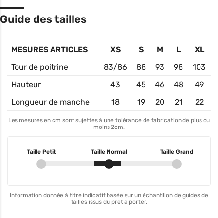
Guide des tailles
MESURES ARTICLES
XS
S
M
L
XL
Tour de poitrine
83/86
88
93
98
103
Hauteur
43
45
46
48
49
Longueur de manche
18
19
20
21
22
Les mesures en cm sont sujettes à une tolérance de fabrication de plus ou
moins 2cm.
Taille Petit
Taille Normal
Taille Grand
Information donnée à titre indicatif basée sur un échantillon de guides de
tailles issus du prêt à porter.