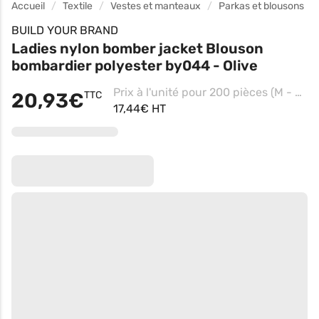
Accueil
Textile
Vestes et manteaux
Parkas et blousons
BUILD YOUR BRAND
Ladies nylon bomber jacket Blouson
bombardier polyester by044 - Olive
Prix à l'unité pour 200 pièces (M - Black)
20,93€
TTC
17,44€ HT