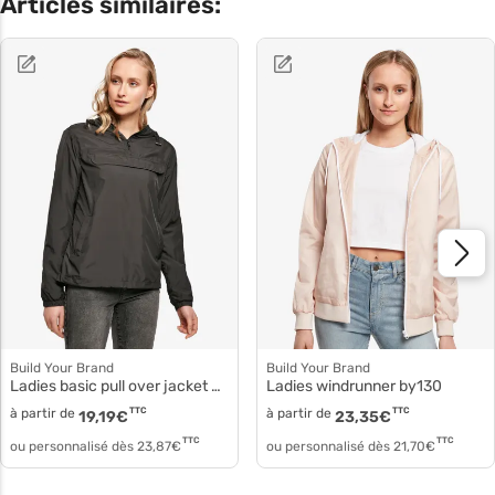
Articles similaires:
Build Your Brand
Build Your Brand
Ladies basic pull over jacket Blouson polyester capuche by095
Ladies windrunner by130
à partir de
TTC
à partir de
TTC
19,19
€
23,35
€
TTC
TTC
ou personnalisé dès
23,87
€
ou personnalisé dès
21,70
€