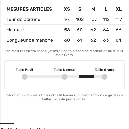
MESURES ARTICLES
XS
S
M
L
XL
Tour de poitrine
97
102
107
112
117
Hauteur
58
60
62
64
66
Longueur de manche
60
61
62
63
64
Les mesures en cm sont sujettes à une tolérance de fabrication de plus ou
moins 2cm.
Taille Petit
Taille Normal
Taille Grand
Information donnée à titre indicatif basée sur un échantillon de guides de
tailles issus du prêt à porter.