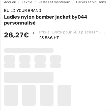
Accueil
Textile
Vestes et manteaux
Parkas et blousons
BUILD YOUR BRAND
Ladies nylon bomber jacket by044
personnalisé
Prix à l'unité pour 500 pièces (M - Black, Impression coeur)
28,27€
TTC
23,56€ HT