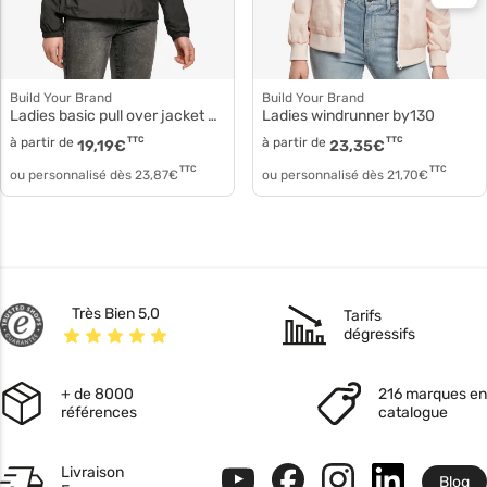
Build Your Brand
Build Your Brand
Ladies basic pull over jacket Blouson polyester capuche by095
Ladies windrunner by130
à partir de
TTC
à partir de
TTC
19,19
€
23,35
€
TTC
TTC
ou personnalisé dès
23,87
€
ou personnalisé dès
21,70
€
Très Bien 5,0
Tarifs
dégressifs
+ de 8000
216 marques en
références
catalogue
Livraison
Blog