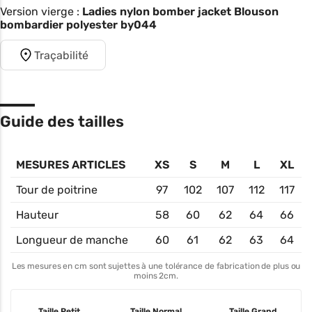
Version vierge :
Ladies nylon bomber jacket Blouson
bombardier polyester by044
Traçabilité
Guide des tailles
MESURES ARTICLES
XS
S
M
L
XL
Tour de poitrine
97
102
107
112
117
Hauteur
58
60
62
64
66
Longueur de manche
60
61
62
63
64
Les mesures en cm sont sujettes à une tolérance de fabrication de plus ou
moins 2cm.
Taille Petit
Taille Normal
Taille Grand