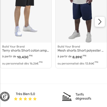
Build Your Brand
Build Your Brand
Terry shorts Short coton ample by080
Mesh shorts Short polyester micromesh by048
à partir de
TTC
à partir de
TTC
10,43
€
8,89
€
TTC
TTC
ou personnalisé dès
16,26
€
ou personnalisé dès
13,86
€
Très Bien 5,0
Tarifs
dégressifs