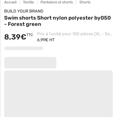
Accueil
Textile
Pantalons et shorts
Shorts
BUILD YOUR BRAND
Swim shorts Short nylon polyester by050
- Forest green
Prix à l'unité pour 100 pièces (XL - Soft Yellow)
8,39€
TTC
6,99€ HT