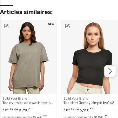
Articles similaires:
NEW
Build Your Brand
Build Your Brand
Tee oversize acidwash tee-shirt femme by270
Tee shirt Jersey simple by042
à partir de
TTC
à partir de
TTC
9,71
€
5,11
€
TTC
TTC
ou personnalisé dès
15,76
€
ou personnalisé dès
10,15
€