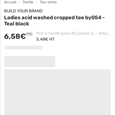
Accueil
Textile
Tee-shirts
BUILD YOUR BRAND
Ladies acid washed cropped tee by054 -
Teal black
Prix à l'unité pour 40 pièces (L - Grey Black)
6,58€
TTC
5,48€ HT