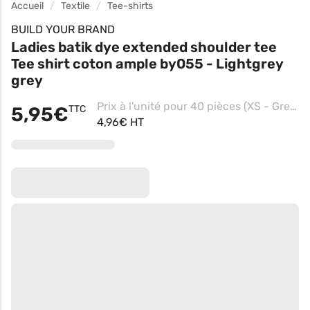
Accueil
Textile
Tee-shirts
BUILD YOUR BRAND
Ladies batik dye extended shoulder tee
Tee shirt coton ample by055 - Lightgrey
grey
Prix à l'unité pour 40 pièces (XS - Grey Darkgrey)
5,95€
TTC
4,96€ HT