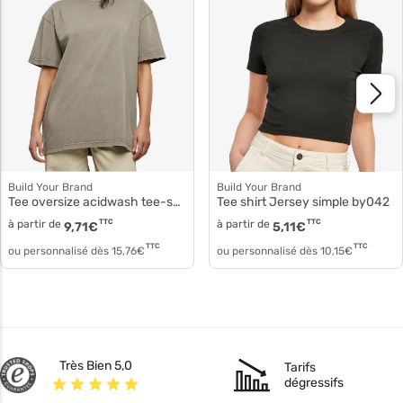
Build Your Brand
Build Your Brand
Tee oversize acidwash tee-shirt femme by270
Tee shirt Jersey simple by042
à partir de
TTC
à partir de
TTC
9,71
€
5,11
€
TTC
TTC
ou personnalisé dès
15,76
€
ou personnalisé dès
10,15
€
Très Bien 5,0
Tarifs
dégressifs