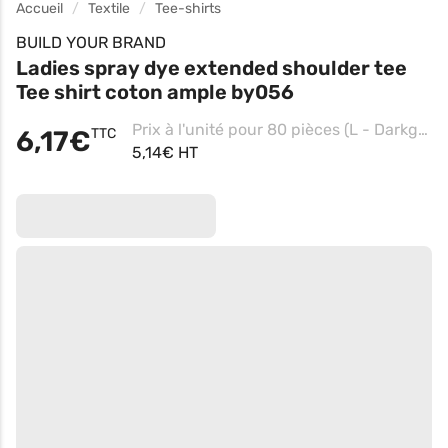
Accueil
Textile
Tee-shirts
BUILD YOUR BRAND
Ladies spray dye extended shoulder tee
Tee shirt coton ample by056
Prix à l'unité pour 80 pièces (L - Darkgrey)
6,17€
TTC
5,14€ HT