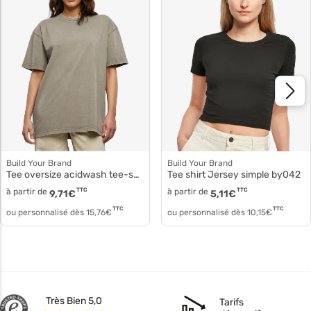
Build Your Brand
Build Your Brand
Tee oversize acidwash tee-shirt femme by270
Tee shirt Jersey simple by042
à partir de
TTC
à partir de
TTC
9,71
€
5,11
€
TTC
TTC
ou personnalisé dès
15,76
€
ou personnalisé dès
10,15
€
Très Bien 5,0
Tarifs