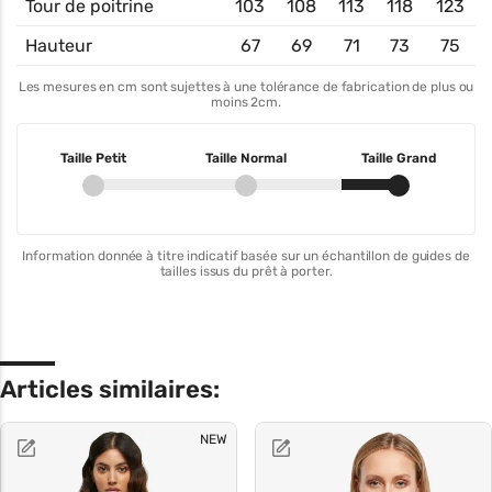
Tour de poitrine
103
108
113
118
123
Hauteur
67
69
71
73
75
Les mesures en cm sont sujettes à une tolérance de fabrication de plus ou
moins 2cm.
Taille Petit
Taille Normal
Taille Grand
Information donnée à titre indicatif basée sur un échantillon de guides de
tailles issus du prêt à porter.
Articles similaires:
NEW