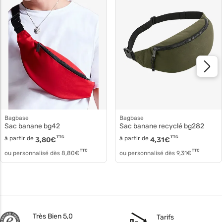
Bagbase
Bagbase
Sac banane bg42
Sac banane recyclé bg282
à partir de
TTC
à partir de
TTC
3,80
€
4,31
€
TTC
TTC
ou personnalisé dès
8,80
€
ou personnalisé dès
9,31
€
Très Bien 5,0
Tarifs