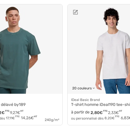
20 couleurs
iDeal Basic Brand
n délavé by189
T-shirt homme iDeal190 tee-shi
TTC
HT
à partir de
TTC
HT
2
€
9,27
€
2,80
€
2,33
€
HT
TTC
TTC
14,26
€
6,83
 dès
17,11
€
ou personnalisé dès
8,20
€
240g/m²