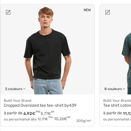
NEW
3 couleurs
8 couleurs
Build Your Brand
Build Your Brand
Cropped Oversized tee tee-shirt by439
Tee shirt coto
à partir de
TTC
HT
à partir de
6,92
€
5,77
€
11,1
HT
TTC
10,26
€
ou personnalisé dès
12,31
€
ou personnalisé
200g/m²