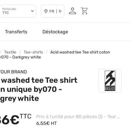
Particulier
FR | fr
TTC
Transferts
Déstockage
Textile
Tee-shirts
Acid washed tee Tee shirt coton
y070 - Darkgrey white
YOUR BRAND
 washed tee Tee shirt
n unique by070 -
grey white
86€
TTC
Prix à l'unité pour 80 pièces (S - Teal Black)
6,55€ HT