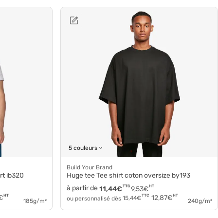
5 couleurs
Build Your Brand
rt ib320
Huge tee Tee shirt coton oversize by193
à partir de
TTC
HT
11,44
€
9,53
€
HT
HT
TTC
€
12,87
€
ou personnalisé dès
15,44
€
185g/m²
240g/m²