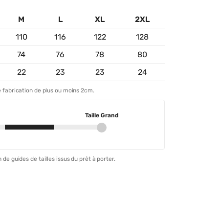
M
L
XL
2XL
110
116
122
128
74
76
78
80
22
23
23
24
 fabrication de plus ou moins 2cm.
Taille Grand
 de guides de tailles issus du prêt à porter.