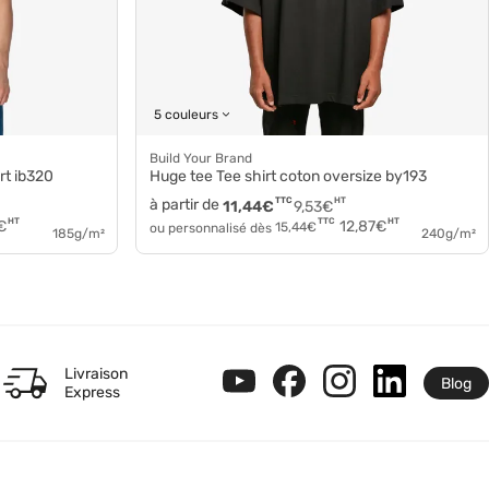
5 couleurs
Build Your Brand
rt ib320
Huge tee Tee shirt coton oversize by193
à partir de
TTC
HT
11,44
€
9,53
€
HT
HT
TTC
€
12,87
€
ou personnalisé dès
15,44
€
185g/m²
240g/m²
Livraison
Blog
Express