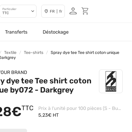
Particulier
FR | fr
TTC
Transferts
Déstockage
Textile
Tee-shirts
Spray dye tee Tee shirt coton unique
Darkgrey
YOUR BRAND
y dye tee Tee shirt coton
ue by072 - Darkgrey
28€
TTC
Prix à l'unité pour 100 pièces (S - Burgundy)
5,23€ HT