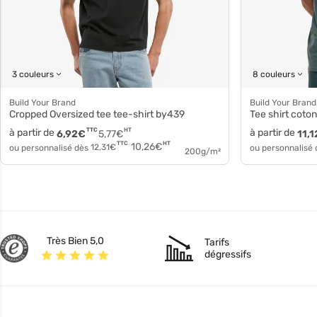
3 couleurs
8 couleurs
Build Your Brand
Build Your Brand
Cropped Oversized tee tee-shirt by439
Tee shirt coto
à partir de
TTC
HT
à partir de
6,92
€
5,77
€
11,1
HT
TTC
10,26
€
ou personnalisé dès
12,31
€
ou personnalisé
200g/m²
Très Bien 5,0
Tarifs
dégressifs