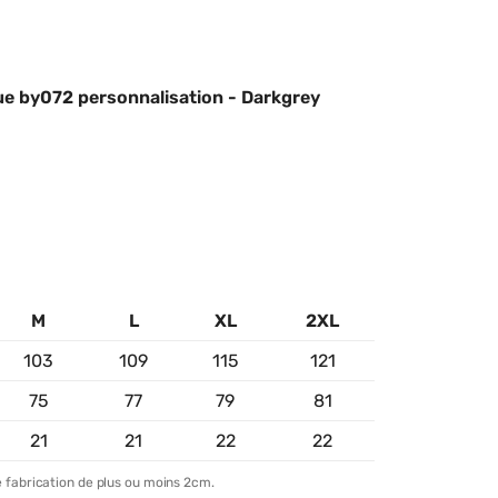
ue by072 personnalisation - Darkgrey
M
L
XL
2XL
103
109
115
121
75
77
79
81
21
21
22
22
 fabrication de plus ou moins 2cm.