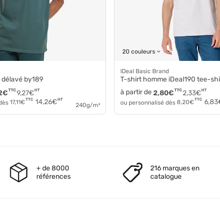
20 couleurs
iDeal Basic Brand
n délavé by189
T-shirt homme iDeal190 tee-shi
TTC
HT
à partir de
TTC
HT
2
€
9,27
€
2,80
€
2,33
€
HT
TTC
TTC
14,26
€
6,83
 dès
17,11
€
ou personnalisé dès
8,20
€
240g/m²
+ de 8000
216 marques en
références
catalogue