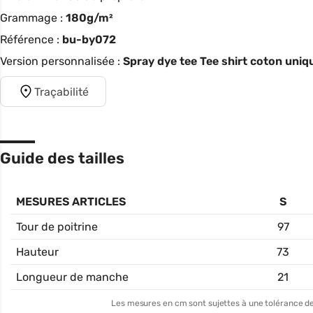
Grammage :
180g/m²
Référence :
bu-by072
Version personnalisée :
Spray dye tee Tee shirt coton uniq
Traçabilité
Guide des tailles
MESURES ARTICLES
S
Tour de poitrine
97
Hauteur
73
Longueur de manche
21
Les mesures en cm sont sujettes à une tolérance de