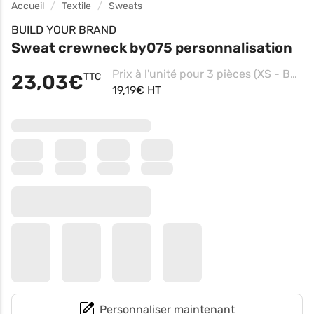
Accueil
Textile
Sweats
BUILD YOUR BRAND
Sweat crewneck by075 personnalisation
Prix à l'unité pour 3 pièces (XS - Bark, Impression coeur)
23,03€
TTC
19,19€ HT
Personnaliser maintenant