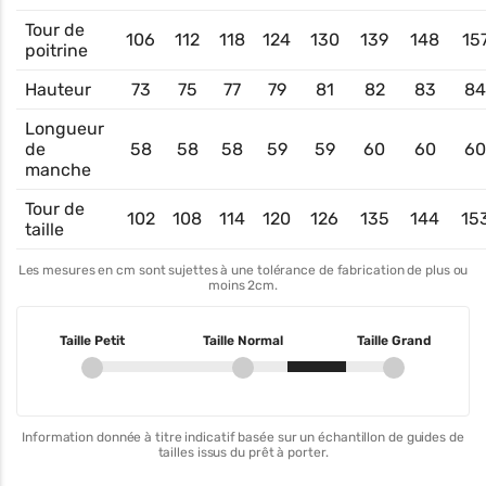
Tour de
106
112
118
124
130
139
148
15
poitrine
Hauteur
73
75
77
79
81
82
83
84
Longueur
de
58
58
58
59
59
60
60
60
manche
Tour de
102
108
114
120
126
135
144
15
taille
Les mesures en cm sont sujettes à une tolérance de fabrication de plus ou
moins 2cm.
Taille Petit
Taille Normal
Taille Grand
Information donnée à titre indicatif basée sur un échantillon de guides de
tailles issus du prêt à porter.