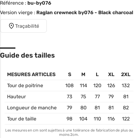
Référence :
bu-by076
Version vierge :
Raglan crewneck by076 - Black charcoal
Traçabilité
Guide des tailles
MESURES ARTICLES
S
M
L
XL
2XL
Tour de poitrine
108
114
120
126
132
Hauteur
73
75
77
79
81
Longueur de manche
79
80
81
81
82
Tour de taille
98
104
110
116
122
Les mesures en cm sont sujettes à une tolérance de fabrication de plus ou
moins 2cm.