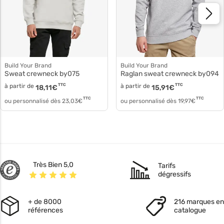
Build Your Brand
Build Your Brand
Sweat crewneck by075
Raglan sweat crewneck by094
à partir de
TTC
à partir de
TTC
18,11
€
15,91
€
TTC
TTC
ou personnalisé dès
23,03
€
ou personnalisé dès
19,97
€
Très Bien 5,0
Tarifs
dégressifs
+ de 8000
216 marques en
références
catalogue