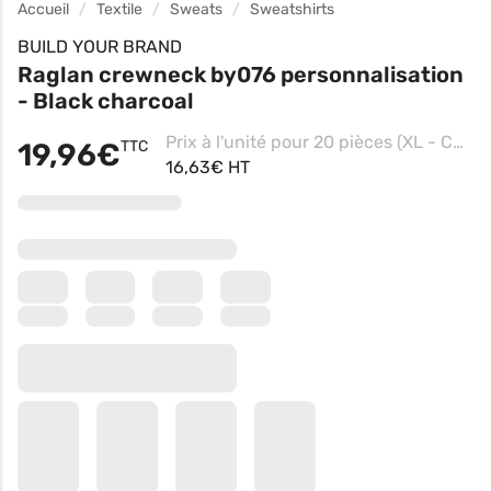
Accueil
Textile
Sweats
Sweatshirts
BUILD YOUR BRAND
Raglan crewneck by076 personnalisation
- Black charcoal
Prix à l'unité pour 20 pièces (XL - Charcoal/black, Impression coeur)
19,96€
TTC
16,63€ HT