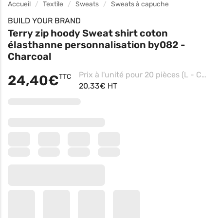
Accueil
Textile
Sweats
Sweats à capuche
BUILD YOUR BRAND
Terry zip hoody Sweat shirt coton
élasthanne personnalisation by082 -
Charcoal
Prix à l'unité pour 20 pièces (L - Charcoal, Impression coeur)
24,40€
TTC
20,33€ HT