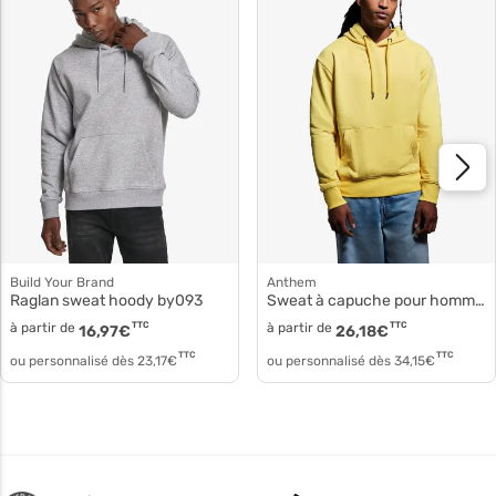
Build Your Brand
Anthem
Raglan sweat hoody by093
Sweat à capuche pour homme am001
à partir de
TTC
à partir de
TTC
16,97
€
26,18
€
TTC
TTC
ou personnalisé dès
23,17
€
ou personnalisé dès
34,15
€