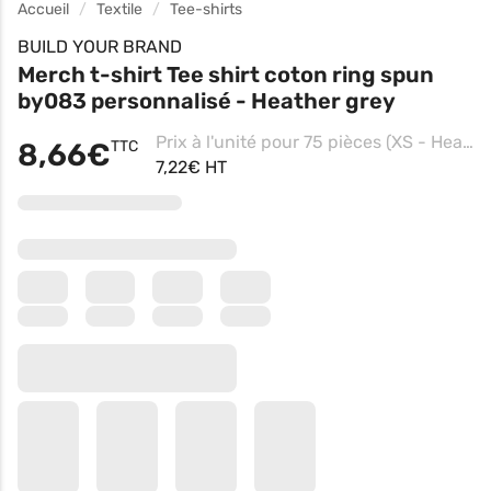
Accueil
Textile
Tee-shirts
BUILD YOUR BRAND
Merch t-shirt Tee shirt coton ring spun
by083 personnalisé - Heather grey
Prix à l'unité pour 75 pièces (XS - Heather Grey, Impression coeur)
8,66€
TTC
7,22€ HT