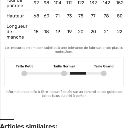
Tour de
92
98
104
112
122
132
142
152
poitrine
Hauteur
68
69
71
73
75
77
78
80
Longueur
de
18
18
19
19
20
20
21
22
manche
Les mesures en cm sont sujettes à une tolérance de fabrication de plus ou
moins 2cm.
Taille Petit
Taille Normal
Taille Grand
Information donnée à titre indicatif basée sur un échantillon de guides de
tailles issus du prêt à porter.
Articles similaires: