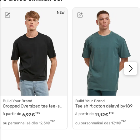
NEW
Build Your Brand
Build Your Brand
Cropped Oversized tee tee-shirt by439
Tee shirt coton délavé by189
à partir de
TTC
à partir de
TTC
6,92
€
11,12
€
TTC
TTC
ou personnalisé dès
12,31
€
ou personnalisé dès
17,11
€