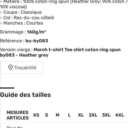
- Matière : 100% coton ring spun (Heather Grey: 90% coton /
10% viscose)
- Coupe : Classique
- Col : Ras-du-cou côtelé
- Manches : Courtes
Grammage :
160g/m²
Référence :
bu-by083
Version vierge :
Merch t-shirt Tee shirt coton ring spun
by083 - Heather grey
Traçabilité
Guide des tailles
MESURES
XS
S
M
L
XL
2XL
3XL
4XL
ARTICLES