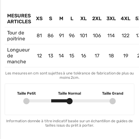
MESURES
XS
S
M
L
XL
2XL
3XL
4XL
5
ARTICLES
Tour de
81
86
91
96
101
106
114
122
1
poitrine
Longueur
de
12
13
14
15
16
17
18
19
manche
Les mesures en cm sont sujettes à une tolérance de fabrication de plus ou
moins 2cm.
Taille Petit
Taille Normal
Taille Grand
Information donnée à titre indicatif basée sur un échantillon de guides de
tailles issus du prêt à porter.