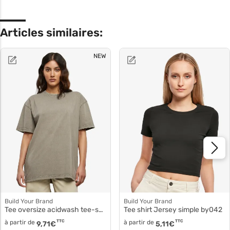
Articles similaires:
NEW
Build Your Brand
Build Your Brand
Tee oversize acidwash tee-shirt femme by270
Tee shirt Jersey simple by042
à partir de
TTC
à partir de
TTC
9,71
€
5,11
€