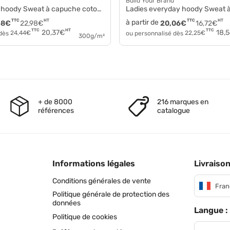
Build Your Brand
hoody Sweat à capuche coton by139
Ladies everyday hoody Sweat à capu
TTC
HT
à partir de
TTC
HT
58
€
22,98
€
20,06
€
16,72
€
HT
TTC
TTC
20,37
€
18,
 dès
24,44
€
ou personnalisé dès
22,25
€
300g/m²
+ de 8000
216 marques en
références
catalogue
Informations légales
Livraison
Conditions générales de vente
Fran
Politique générale de protection des
données
Langue :
Politique de cookies