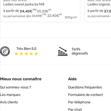
Build Your Brand
Build Your Brand
Ladies sweat parka by148
Ladies organic 
à partir de
TTC
HT
à partir de
24,40
€
20,33
€
27,
HT
TTC
22,40
€
ou personnalisé dès
26,88
€
ou personnalisé
300g/m²
Très Bien 5,0
Tarifs
dégressifs
Mieux nous connaître
Aide
Qui sommes-nous ?
Questions fréquentes
Les marques
Formulaire de contact
Avis clients
Par téléphone
Par chat