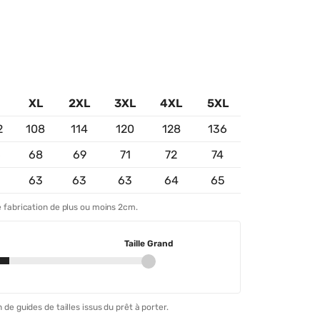
XL
2XL
3XL
4XL
5XL
2
108
114
120
128
136
6
68
69
71
72
74
3
63
63
63
64
65
 fabrication de plus ou moins 2cm.
Taille Grand
 de guides de tailles issus du prêt à porter.