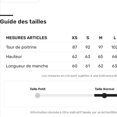
Guide des tailles
MESURES ARTICLES
XS
S
M
L
Tour de poitrine
87
92
97
10
Hauteur
62
63
65
6
Longueur de manche
60
61
62
6
Les mesures en cm sont sujettes à une tolérance de
Taille Petit
Taille Normal
Information donnée à titre indicatif basée sur un échantillon