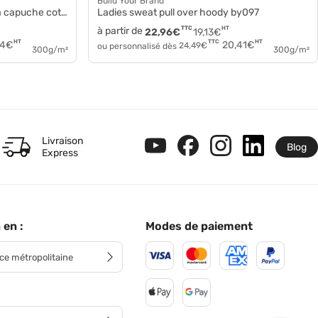
Build Your Brand
che coton by213
Ladies sweat pull over hoody by097
à partir de
TTC
HT
22,96
€
19,13
€
HT
HT
TTC
54
€
20,41
€
ou personnalisé dès
24,49
€
300g/m²
300g/m²
Livraison
Blog
Express
 en :
Modes de paiement
ce métropolitaine