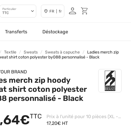
Particulier
FR | fr
TTC
Transferts
Déstockage
Textile
Sweats
Sweats à capuche
Ladies merch zip
eat shirt coton polyester by088 personnalisé - Black
YOUR BRAND
es merch zip hoody
t shirt coton polyester
8 personnalisé - Black
,64€
TTC
Prix à l'unité pour 10 pièces (XL - Black, Impression coeur)
17,20€ HT