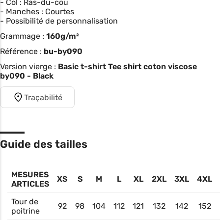
- Col : Ras-du-cou
- Manches : Courtes
- Possibilité de personnalisation
Grammage :
160g/m²
Référence :
bu-by090
Version vierge :
Basic t-shirt Tee shirt coton viscose
by090 - Black
Traçabilité
Guide des tailles
MESURES
XS
S
M
L
XL
2XL
3XL
4XL
ARTICLES
Tour de
92
98
104
112
121
132
142
152
poitrine