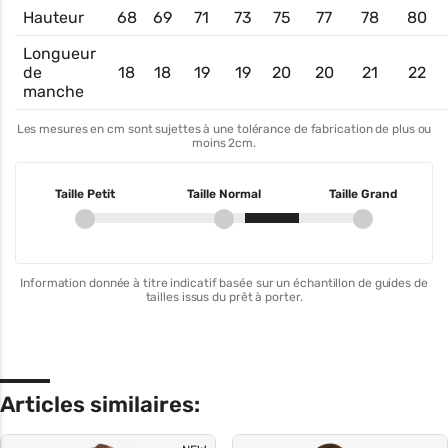
Hauteur
68
69
71
73
75
77
78
80
Longueur
de
18
18
19
19
20
20
21
22
manche
Les mesures en cm sont sujettes à une tolérance de fabrication de plus ou
moins 2cm.
Taille Petit
Taille Normal
Taille Grand
Information donnée à titre indicatif basée sur un échantillon de guides de
tailles issus du prêt à porter.
Articles similaires: