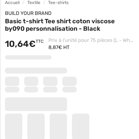
Accueil
Textile
Tee-shirts
BUILD YOUR BRAND
Basic t-shirt Tee shirt coton viscose
by090 personnalisation - Black
Prix à l'unité pour 75 pièces (L - White, Impression coeur)
10,64€
TTC
8,87€ HT