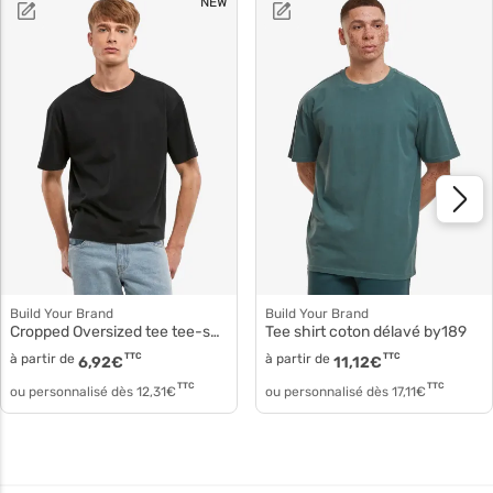
NEW
Build Your Brand
Build Your Brand
Cropped Oversized tee tee-shirt by439
Tee shirt coton délavé by189
à partir de
TTC
à partir de
TTC
6,92
€
11,12
€
TTC
TTC
ou personnalisé dès
12,31
€
ou personnalisé dès
17,11
€