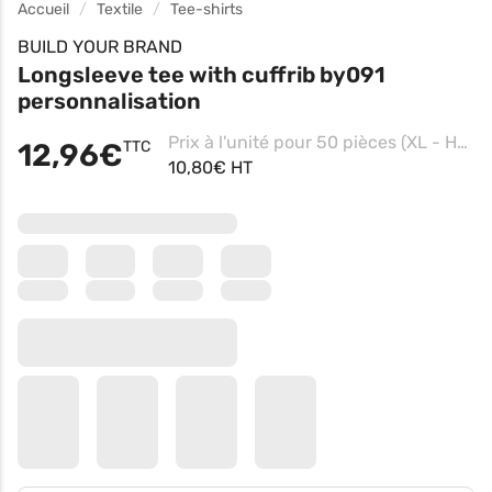
Accueil
Textile
Tee-shirts
BUILD YOUR BRAND
Longsleeve tee with cuffrib by091
personnalisation
Prix à l'unité pour 50 pièces (XL - Heather Grey, Impression coeur)
12,96€
TTC
10,80€ HT