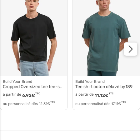
Build Your Brand
Build Your Brand
Cropped Oversized tee tee-shirt by439
Tee shirt coton délavé by189
à partir de
TTC
à partir de
TTC
6,92
€
11,12
€
TTC
TTC
ou personnalisé dès
12,31
€
ou personnalisé dès
17,11
€