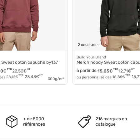
2 couleurs
Build Your Brand
ie Sweat coton capuche by137
Merch hoody Sweat coton ca
TTC
HT
à partir de
TTC
HT
00
€
22,50
€
15,25
€
12,71
€
HT
TTC
TTC
23,43
€
15,7
 dès
28,12
€
ou personnalisé dès
18,85
€
300g/m²
+ de 8000
216 marques en
références
catalogue