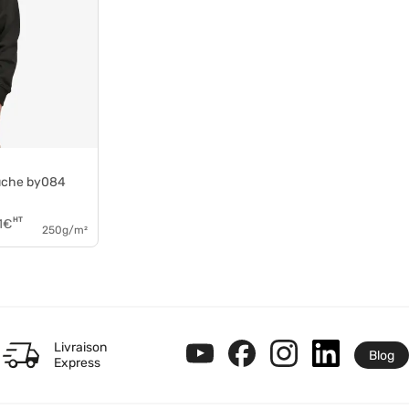
puche by084
HT
1
€
250g/m²
Livraison
Blog
Express