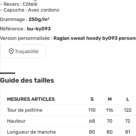
- Revers : Côtelé
- Capuche : Avec cordons
Grammage :
250g/m²
Référence :
bu-by093
Version personnalisée :
Raglan sweat hoody by093 personn
Traçabilité
Guide des tailles
MESURES ARTICLES
S
M
L
Tour de poitrine
110
116
122
Hauteur
68
70
72
Longueur de manche
80
80
81