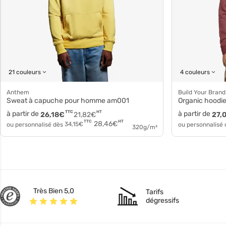
21 couleurs
4 couleurs
Anthem
Build Your Brand
Sweat à capuche pour homme am001
Organic hood
à partir de
TTC
HT
à partir de
26,18
€
21,82
€
27,
HT
TTC
28,46
€
ou personnalisé dès
34,15
€
ou personnalisé
320g/m²
Très Bien 5,0
Tarifs
dégressifs