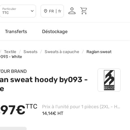
Particulier
FR | fr
TTC
Transferts
Déstockage
Textile
Sweats
Sweats à capuche
Raglan sweat
093 - White
YOUR BRAND
an sweat hoody by093 -
e
,97€
TTC
Prix à l'unité pour 1 pièces (2XL - Heather Grey)
14,14€ HT