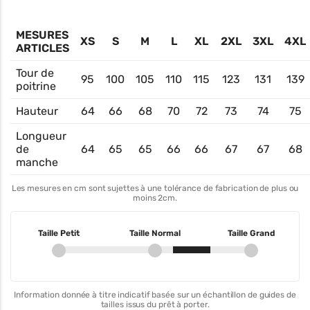
MESURES
XS
S
M
L
XL
2XL
3XL
4XL
ARTICLES
Tour de
95
100
105
110
115
123
131
139
poitrine
Hauteur
64
66
68
70
72
73
74
75
Longueur
de
64
65
65
66
66
67
67
68
manche
Les mesures en cm sont sujettes à une tolérance de fabrication de plus ou
moins 2cm.
Taille Petit
Taille Normal
Taille Grand
Information donnée à titre indicatif basée sur un échantillon de guides de
tailles issus du prêt à porter.