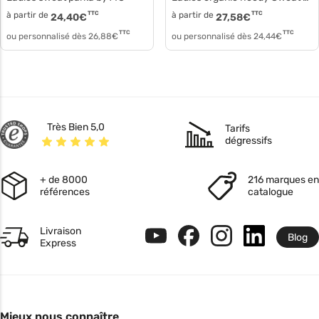
à partir de
TTC
à partir de
TTC
24,40
€
27,58
€
TTC
TTC
ou personnalisé dès
26,88
€
ou personnalisé dès
24,44
€
Très Bien 5,0
Tarifs
dégressifs
+ de 8000
216 marques en
références
catalogue
Livraison
Blog
Express
Mieux nous connaître