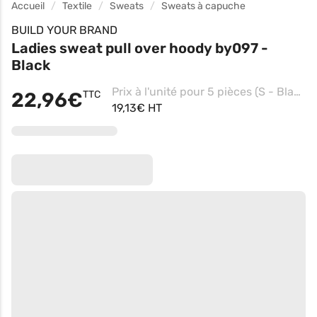
Accueil
Textile
Sweats
Sweats à capuche
BUILD YOUR BRAND
Ladies sweat pull over hoody by097 -
Black
Prix à l'unité pour 5 pièces (S - Black)
22,96€
TTC
19,13€ HT