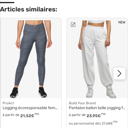
Articles similaires:
NEW
ProAct
Build Your Brand
Legging écoresponsable femme pa1015
Pantalon ballon taille jogging femme by265
à partir de
TTC
à partir de
TTC
21,52
€
23,95
€
TTC
ou personnalisé dès
27,68
€