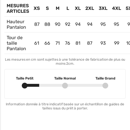
MESURES
XS
S
M
L
XL
2XL
3XL
4XL
5
ARTICLES
Hauteur
87
88
90
92
94
94
95
95
9
Pantalon
Tour de
taille
61
66
71
76
81
87
93
99
1
Pantalon
Les mesures en cm sont sujettes à une tolérance de fabrication de plus ou
moins 2cm.
Taille Petit
Taille Normal
Taille Grand
Information donnée à titre indicatif basée sur un échantillon de guides de
tailles issus du prêt à porter.