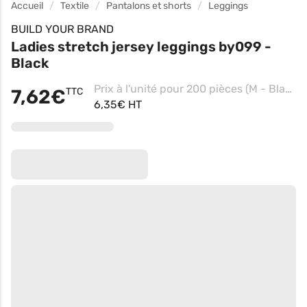
Accueil
Textile
Pantalons et shorts
Leggings
BUILD YOUR BRAND
Ladies stretch jersey leggings by099 -
Black
Prix à l'unité pour 200 pièces (M - Black)
7,62€
TTC
6,35€ HT