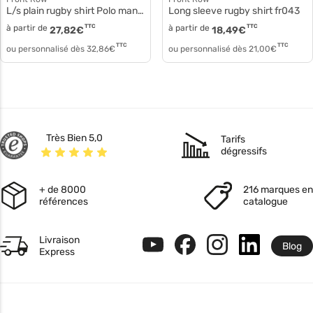
L/s plain rugby shirt Polo manches longues fr001
Long sleeve rugby shirt fr043
à partir de
TTC
à partir de
TTC
27,82
€
18,49
€
TTC
TTC
ou personnalisé dès
32,86
€
ou personnalisé dès
21,00
€
Très Bien 5,0
Tarifs
dégressifs
+ de 8000
216 marques en
références
catalogue
Livraison
Blog
Express