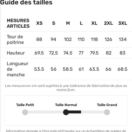
Guide des tailles
MESURES
XS
S
M
L
XL
2XL
3XL
ARTICLES
Tour de
88
94
102
110
118
126
134
poitrine
Hauteur
69.5
72.5
74.5
77
79.5
82
83
Longueur
de
53.5
56
58.5
61
63.5
66
68.5
manche
Les mesures en cm sont sujettes à une tolérance de fabrication de plus ou
moins 2cm.
Taille Petit
Taille Normal
Taille Grand
Information donnée à titre indicatif basée sur un échantillon de guides de