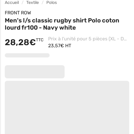
Accueil
Textile
Polos
FRONT ROW
Men's l/s classic rugby shirt Polo coton
lourd fr100 - Navy white
Prix à l'unité pour 5 pièces (XL - Deep Burgundy/white)
28,28€
TTC
23,57€ HT