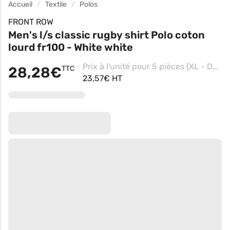
Accueil
Textile
Polos
FRONT ROW
Men's l/s classic rugby shirt Polo coton
lourd fr100 - White white
Prix à l'unité pour 5 pièces (XL - Deep Burgundy/white)
28,28€
TTC
23,57€ HT