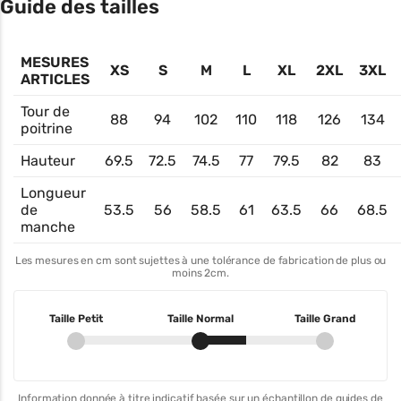
Guide des tailles
MESURES
XS
S
M
L
XL
2XL
3XL
ARTICLES
Tour de
88
94
102
110
118
126
134
poitrine
Hauteur
69.5
72.5
74.5
77
79.5
82
83
Longueur
de
53.5
56
58.5
61
63.5
66
68.5
manche
Les mesures en cm sont sujettes à une tolérance de fabrication de plus ou
moins 2cm.
Taille Petit
Taille Normal
Taille Grand
Information donnée à titre indicatif basée sur un échantillon de guides de