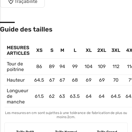
Traçabilité
Guide des tailles
MESURES
XS
S
M
L
XL
2XL
3XL
4
ARTICLES
Tour de
86
89
94
99
104
109
112
11
poitrine
Hauteur
64.5
67
67
68
69
69
70
7
Longueur
de
61.5
62
63
63.5
64
64
64.5
64
manche
Les mesures en cm sont sujettes à une tolérance de fabrication de plus ou
moins 2cm.