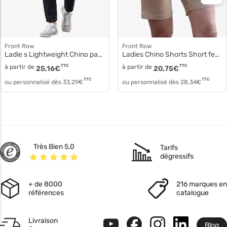
Front Row
Front Row
Ladie s Lightweight Chino pantalon femme fr622
Ladies Chino Shorts Short femme fr606
à partir de
TTC
à partir de
TTC
25,16
€
20,75
€
TTC
TTC
ou personnalisé dès
33,29
€
ou personnalisé dès
28,34
€
Très Bien 5,0
Tarifs
dégressifs
+ de 8000
216 marques en
références
catalogue
Livraison
Blog