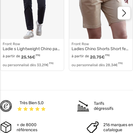
Front Row
Front Row
Ladie s Lightweight Chino pantalon femme fr622
Ladies Chino Shorts Short femme fr606
à partir de
TTC
à partir de
TTC
25,16
€
20,75
€
TTC
TTC
ou personnalisé dès
33,29
€
ou personnalisé dès
28,34
€
Très Bien 5,0
Tarifs
dégressifs
+ de 8000
216 marques en
références
catalogue