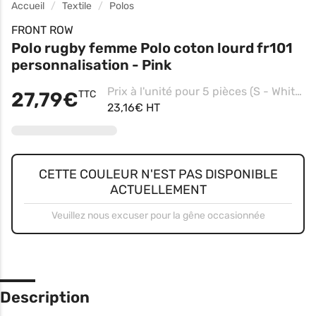
Accueil
Textile
Polos
FRONT ROW
Polo rugby femme Polo coton lourd fr101
personnalisation - Pink
Prix à l'unité pour 5 pièces (S - White/white, Impression coeur)
27,79€
TTC
23,16€ HT
CETTE COULEUR N'EST PAS DISPONIBLE
ACTUELLEMENT
Veuillez nous excuser pour la gêne occasionnée
Description