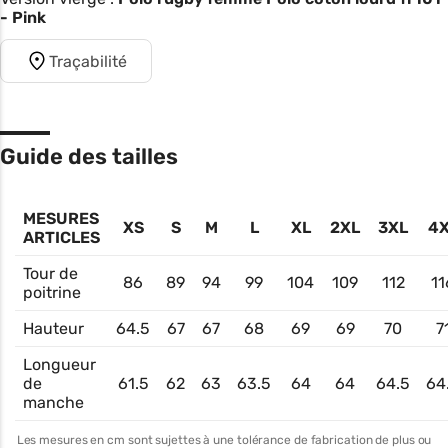
- Pink
Traçabilité
Guide des tailles
MESURES
XS
S
M
L
XL
2XL
3XL
4
ARTICLES
Tour de
86
89
94
99
104
109
112
11
poitrine
Hauteur
64.5
67
67
68
69
69
70
7
Longueur
de
61.5
62
63
63.5
64
64
64.5
64
manche
Les mesures en cm sont sujettes à une tolérance de fabrication de plus ou