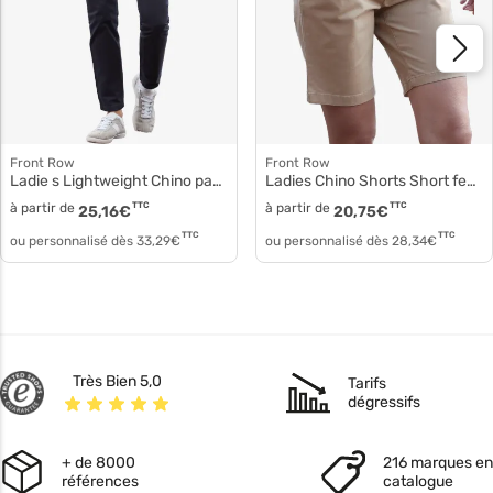
Front Row
Front Row
Ladie s Lightweight Chino pantalon femme fr622
Ladies Chino Shorts Short femme fr606
à partir de
TTC
à partir de
TTC
25,16
€
20,75
€
TTC
TTC
ou personnalisé dès
33,29
€
ou personnalisé dès
28,34
€
Très Bien 5,0
Tarifs
dégressifs
+ de 8000
216 marques en
références
catalogue