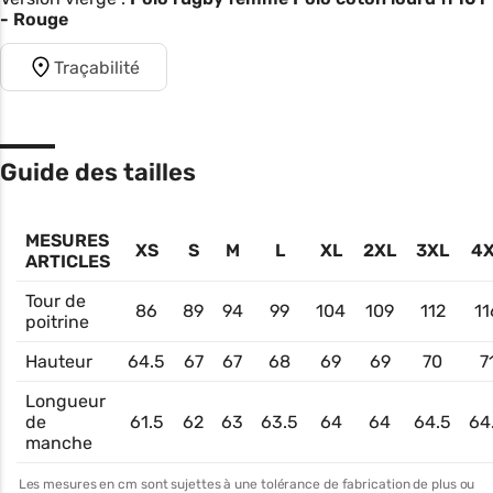
- Rouge
Traçabilité
Guide des tailles
MESURES
XS
S
M
L
XL
2XL
3XL
4
ARTICLES
Tour de
86
89
94
99
104
109
112
11
poitrine
Hauteur
64.5
67
67
68
69
69
70
7
Longueur
de
61.5
62
63
63.5
64
64
64.5
64
manche
Les mesures en cm sont sujettes à une tolérance de fabrication de plus ou