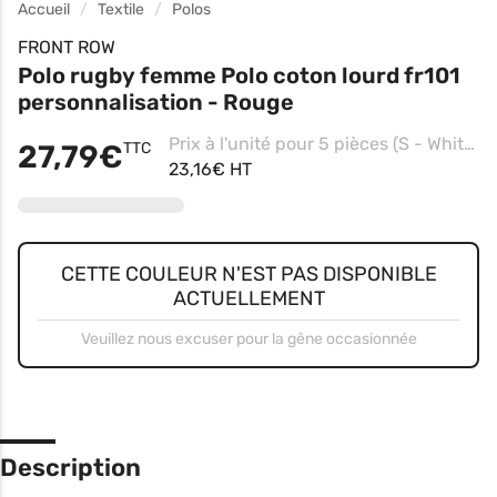
Accueil
Textile
Polos
FRONT ROW
Polo rugby femme Polo coton lourd fr101
personnalisation - Rouge
Prix à l'unité pour 5 pièces (S - White/white, Impression coeur)
27,79€
TTC
23,16€ HT
CETTE COULEUR N'EST PAS DISPONIBLE
ACTUELLEMENT
Veuillez nous excuser pour la gêne occasionnée
Description