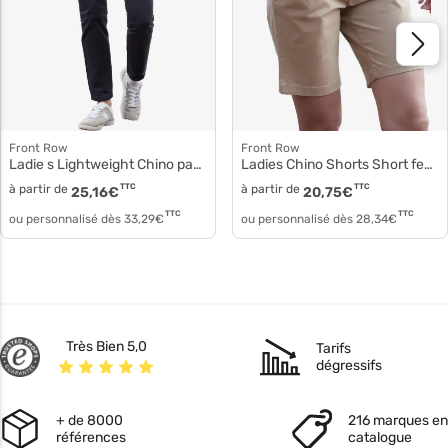
Front Row
Front Row
Ladie s Lightweight Chino pantalon femme fr622
Ladies Chino Shorts Short femme fr606
à partir de
TTC
à partir de
TTC
25,16
€
20,75
€
TTC
TTC
ou personnalisé dès
33,29
€
ou personnalisé dès
28,34
€
Très Bien 5,0
Tarifs
dégressifs
+ de 8000
216 marques en
références
catalogue