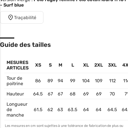
- Surf blue
Traçabilité
Guide des tailles
MESURES
XS
S
M
L
XL
2XL
3XL
4
ARTICLES
Tour de
86
89
94
99
104
109
112
11
poitrine
Hauteur
64.5
67
67
68
69
69
70
7
Longueur
de
61.5
62
63
63.5
64
64
64.5
64
manche
Les mesures en cm sont sujettes à une tolérance de fabrication de plus ou