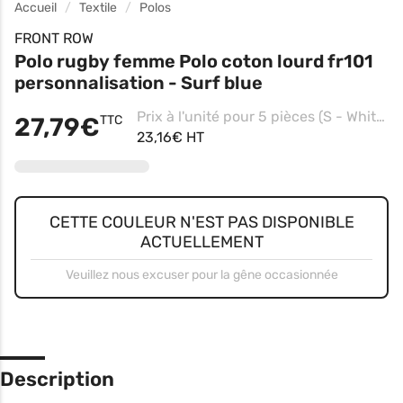
Accueil
Textile
Polos
FRONT ROW
Polo rugby femme Polo coton lourd fr101
personnalisation - Surf blue
Prix à l'unité pour 5 pièces (S - White/white, Impression coeur)
27,79€
TTC
23,16€ HT
CETTE COULEUR N'EST PAS DISPONIBLE
ACTUELLEMENT
Veuillez nous excuser pour la gêne occasionnée
Description