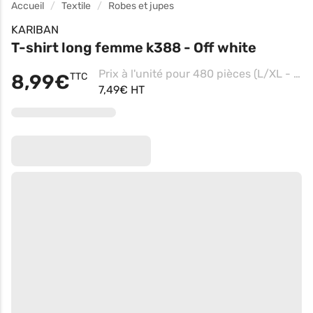
Accueil
Textile
Robes et jupes
KARIBAN
T-shirt long femme k388 - Off white
Prix à l'unité pour 480 pièces (L/XL - Navy)
8,99€
TTC
7,49€ HT