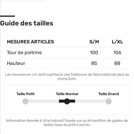
Guide des tailles
MESURES ARTICLES
S/M
L/XL
Tour de poitrine
100
106
Hauteur
85
88
Les mesures en cm sont sujettes à une tolérance de fabrication de plus ou
moins 2cm.
Taille Petit
Taille Normal
Taille Grand
Information donnée à titre indicatif basée sur un échantillon de guides de
tailles issus du prêt à porter.