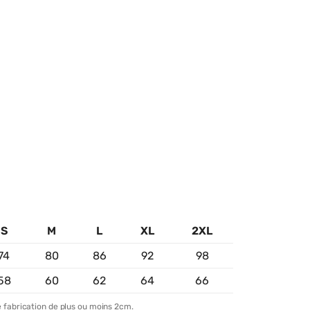
S
M
L
XL
2XL
74
80
86
92
98
58
60
62
64
66
 fabrication de plus ou moins 2cm.