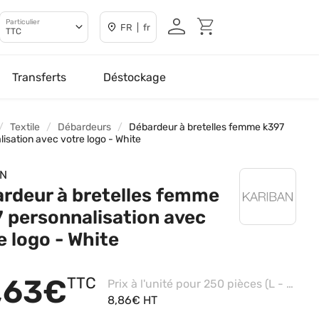
Particulier
FR | fr
TTC
Transferts
Déstockage
Textile
Débardeurs
Débardeur à bretelles femme k397
isation avec votre logo - White
AN
rdeur à bretelles femme
 personnalisation avec
e logo - White
,63€
TTC
Prix à l'unité pour 250 pièces (L - Black, Impression coeur)
8,86€ HT