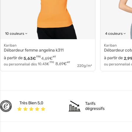
10 couleurs
4 couleurs
Kariban
Kariban
Débardeur femme angelina k311
Débardeur cot
à partir de
TTC
HT
à partir de
5,63
€
4,69
€
2,9
HT
TTC
8,69
€
ou personnalisé dès
10,43
€
ou personnalisé
220g/m²
Très Bien 5,0
Tarifs
dégressifs