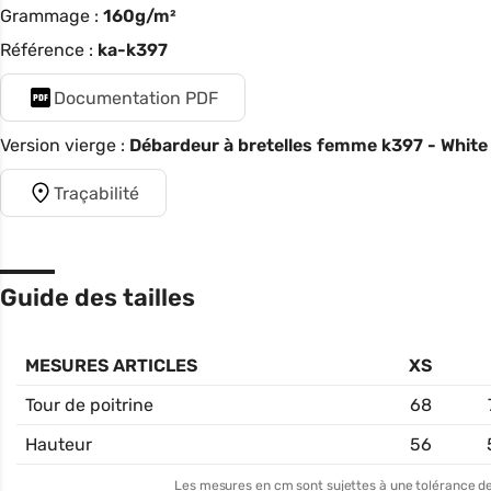
Grammage :
160g/m²
Référence :
ka-k397
Documentation PDF
Version vierge :
Débardeur à bretelles femme k397 - White
Traçabilité
Guide des tailles
MESURES ARTICLES
XS
Tour de poitrine
68
Hauteur
56
Les mesures en cm sont sujettes à une tolérance de