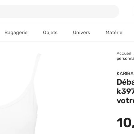
Bagagerie
Objets
Univers
Matériel
Accueil
personnal
KARIB
Déba
k397
votr
10