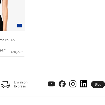
mme k3043
HT
6
€
260g/m²
Livraison
Blog
Express