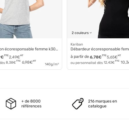
2 couleurs
Kariban
on écoresponsable femme k3024ic
Débardeur écoresponsable fe
TTC
HT
à partir de
TTC
HT
9
€
2,49
€
6,78
€
5,65
€
HT
TTC
TTC
6,98
€
10,3
 dès
8,38
€
ou personnalisé dès
12,43
€
140g/m²
+ de 8000
216 marques en
références
catalogue