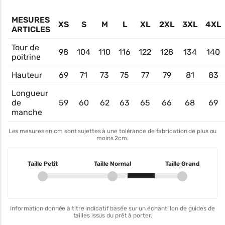
MESURES
XS
S
M
L
XL
2XL
3XL
4XL
ARTICLES
Tour de
98
104
110
116
122
128
134
140
poitrine
Hauteur
69
71
73
75
77
79
81
83
Longueur
de
59
60
62
63
65
66
68
69
manche
Les mesures en cm sont sujettes à une tolérance de fabrication de plus ou
moins 2cm.
Taille Petit
Taille Normal
Taille Grand
Information donnée à titre indicatif basée sur un échantillon de guides de
tailles issus du prêt à porter.