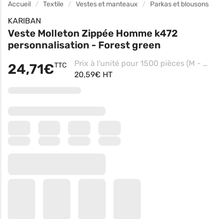
Accueil
Textile
Vestes et manteaux
Parkas et blousons
KARIBAN
Veste Molleton Zippée Homme k472
personnalisation - Forest green
Prix à l'unité pour 1500 pièces (M - Black, Impression coeur)
24,71€
TTC
20,59€ HT