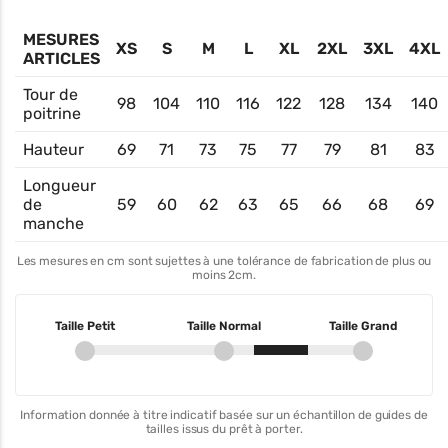
MESURES
XS
S
M
L
XL
2XL
3XL
4XL
ARTICLES
Tour de
98
104
110
116
122
128
134
140
poitrine
Hauteur
69
71
73
75
77
79
81
83
Longueur
de
59
60
62
63
65
66
68
69
manche
Les mesures en cm sont sujettes à une tolérance de fabrication de plus ou
moins 2cm.
Taille Petit
Taille Normal
Taille Grand
Information donnée à titre indicatif basée sur un échantillon de guides de
tailles issus du prêt à porter.