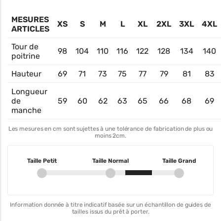
MESURES
XS
S
M
L
XL
2XL
3XL
4XL
ARTICLES
Tour de
98
104
110
116
122
128
134
140
poitrine
Hauteur
69
71
73
75
77
79
81
83
Longueur
de
59
60
62
63
65
66
68
69
manche
Les mesures en cm sont sujettes à une tolérance de fabrication de plus ou
moins 2cm.
Taille Petit
Taille Normal
Taille Grand
Information donnée à titre indicatif basée sur un échantillon de guides de
tailles issus du prêt à porter.