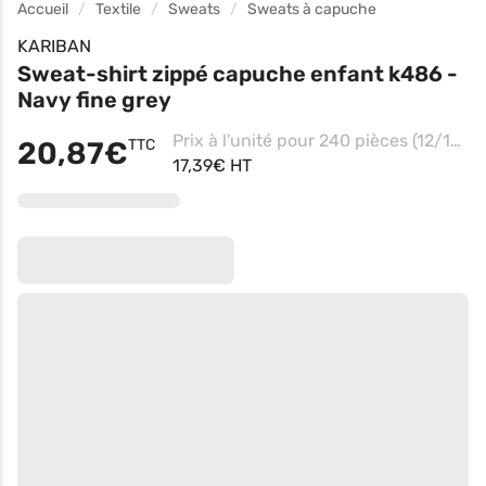
Accueil
Textile
Sweats
Sweats à capuche
KARIBAN
Sweat-shirt zippé capuche enfant k486 -
Navy fine grey
Prix à l'unité pour 240 pièces (12/14 - Black/fine Grey)
20,87€
TTC
17,39€ HT