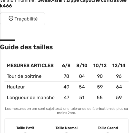
Version homme :
Sweat-shirt zippé capuche contrastée
k466
Traçabilité
Guide des tailles
MESURES ARTICLES
6/8
8/10
10/12
12/14
Tour de poitrine
78
84
90
96
Hauteur
49
54
59
64
Longueur de manche
47
51
55
59
Les mesures en cm sont sujettes à une tolérance de fabrication de plus ou
moins 2cm.
Taille Petit
Taille Normal
Taille Grand