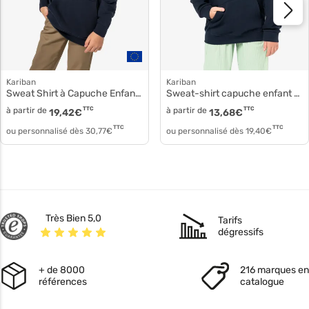
Kariban
Kariban
Sweat Shirt à Capuche Enfant Sweat à capuche enfant k4039
Sweat-shirt capuche enfant k477
à partir de
TTC
à partir de
TTC
19,42
€
13,68
€
TTC
TTC
ou personnalisé dès
30,77
€
ou personnalisé dès
19,40
€
Très Bien 5,0
Tarifs
dégressifs
+ de 8000
216 marques en
références
catalogue