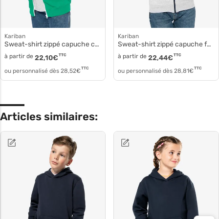
Kariban
Kariban
Sweat-shirt zippé capuche contrastée k466
Sweat-shirt zippé capuche femme k467
à partir de
TTC
à partir de
TTC
22,10
€
22,44
€
TTC
TTC
ou personnalisé dès
28,52
€
ou personnalisé dès
28,81
€
Articles similaires: