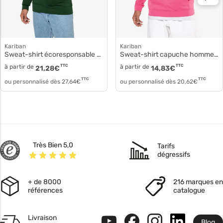
Kariban
Kariban
Sweat-shirt écoresponsable à capuche homme k4027
Sweat-shirt capuche homme ka-k476
à partir de
TTC
à partir de
TTC
21,28
€
14,83
€
TTC
TTC
ou personnalisé dès
27,64
€
ou personnalisé dès
20,62
€
Très Bien 5,0
Tarifs
dégressifs
+ de 8000
216 marques en
références
catalogue
Livraison
Blog