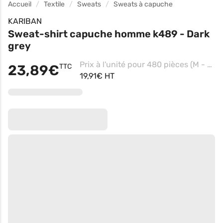
Accueil
Textile
Sweats
Sweats à capuche
KARIBAN
Sweat-shirt capuche homme k489 - Dark
grey
Prix à l'unité pour 480 pièces (M - Black)
23,89€
TTC
19,91€ HT