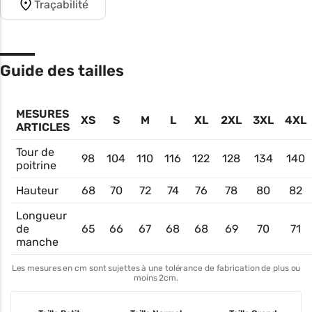
Traçabilité
Guide des tailles
MESURES
XS
S
M
L
XL
2XL
3XL
4XL
ARTICLES
Tour de
98
104
110
116
122
128
134
140
poitrine
Hauteur
68
70
72
74
76
78
80
82
Longueur
de
65
66
67
68
68
69
70
71
manche
Les mesures en cm sont sujettes à une tolérance de fabrication de plus ou
moins 2cm.