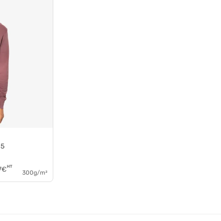
15
HT
7
€
300g/m²