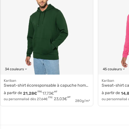
34 couleurs
45 couleurs
Kariban
Kariban
Sweat-shirt écoresponsable à capuche homme k4027
Sweat-shirt 
à partir de
TTC
HT
à partir de
21,28
€
17,73
€
14,
HT
TTC
23,03
€
ou personnalisé dès
27,64
€
ou personnalisé
280g/m²