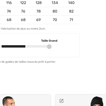
116
122
128
134
140
74
76
78
80
82
68
68
69
70
71
 fabrication de plus ou moins 2cm.
Taille Grand
 de guides de tailles issus du prêt à porter.