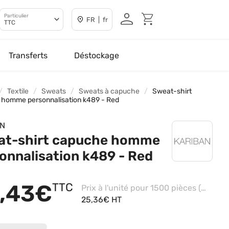
Particulier
FR | fr
TTC
Transferts
Déstockage
Textile
Sweats
Sweats à capuche
Sweat-shirt
homme personnalisation k489 - Red
AN
at-shirt capuche homme
onnalisation k489 - Red
,43€
TTC
Prix à l'unité pour 1500 pièces (M - Black, Impression coeur)
25,36€ HT