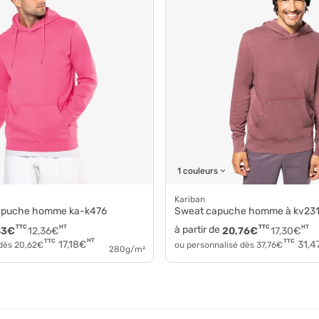
1 couleurs
Kariban
capuche homme ka-k476
Sweat capuche homme à kv23
TTC
HT
à partir de
TTC
HT
83
€
12,36
€
20,76
€
17,30
€
HT
TTC
TTC
17,18
€
31,4
 dès
20,62
€
ou personnalisé dès
37,76
€
280g/m²