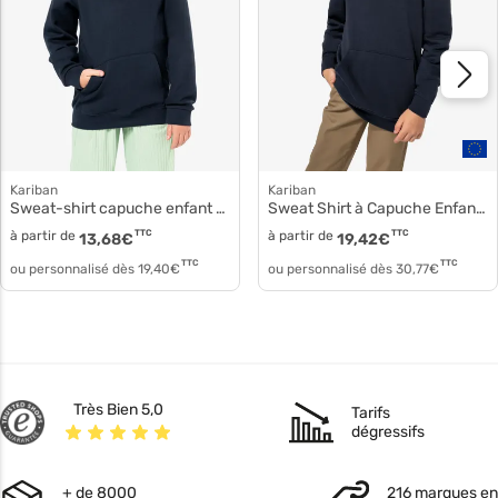
Kariban
Kariban
Sweat-shirt capuche enfant k477
Sweat Shirt à Capuche Enfant Sweat à capuche enfant k4039
à partir de
TTC
à partir de
TTC
13,68
€
19,42
€
TTC
TTC
ou personnalisé dès
19,40
€
ou personnalisé dès
30,77
€
Très Bien 5,0
Tarifs
dégressifs
+ de 8000
216 marques en