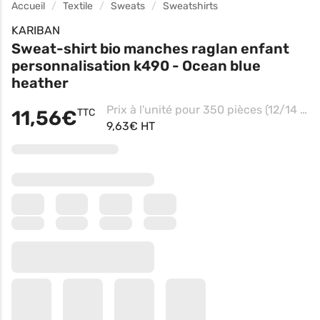
Accueil
Textile
Sweats
Sweatshirts
KARIBAN
Sweat-shirt bio manches raglan enfant
personnalisation k490 - Ocean blue
heather
Prix à l'unité pour 350 pièces (12/14 - Ocean Blue Heather, Impression coeur)
11,56€
TTC
9,63€ HT