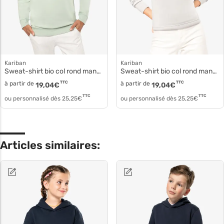
Kariban
Kariban
Sweat-shirt bio col rond manches raglan k480
Sweat-shirt bio col rond manches raglan femme k481
à partir de
TTC
à partir de
TTC
19,04
€
19,04
€
TTC
TTC
ou personnalisé dès
25,25
€
ou personnalisé dès
25,25
€
Articles similaires: