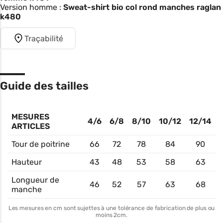
Version homme :
Sweat-shirt bio col rond manches raglan
k480
Traçabilité
Guide des tailles
MESURES
4/6
6/8
8/10
10/12
12/14
ARTICLES
Tour de poitrine
66
72
78
84
90
Hauteur
43
48
53
58
63
Longueur de
46
52
57
63
68
manche
Les mesures en cm sont sujettes à une tolérance de fabrication de plus ou
moins 2cm.